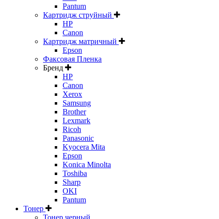
Pantum
Картридж струйный
HP
Canon
Картридж матричный
Epson
Факсовая Пленка
Бренд
HP
Canon
Xerox
Samsung
Brother
Lexmark
Ricoh
Panasonic
Kyocera Mita
Epson
Konica Minolta
Toshiba
Sharp
OKI
Pantum
Тонер
Тонер черный