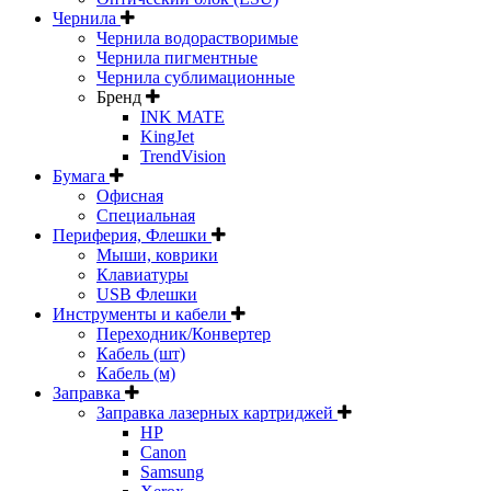
Чернила
Чернила водорастворимые
Чернила пигментные
Чернила сублимационные
Бренд
INK MATE
KingJet
TrendVision
Бумага
Офисная
Специальная
Периферия, Флешки
Мыши, коврики
Клавиатуры
USB Флешки
Инструменты и кабели
Переходник/Конвертер
Кабель (шт)
Кабель (м)
Заправка
Заправка лазерных картриджей
HP
Canon
Samsung