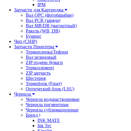
IPM
Запчасти для Картриджа
Вал OPC (фотобарабан)
Вал PCR (заряда)
Вал MR/DR (магнитный)
Ракель (WB, DB)
Бушинг
Чип (CHIP)
Запчасти Принтеры
Термопленка/Тефлон
Вал резиновый
ZIP подачи бумаги
Термоэлемент
ZIP запчасть
Шестерня
Термоблок (Fuser)
Оптический блок (LSU)
Чернила
Чернила водорастворимые
Чернила пигментные
Чернила сублимационные
Бренд
INK MATE
Ink Tec
KingJet