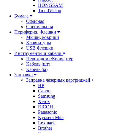
HONGSAM
TrendVision
Бумага
Офисная
Специальная
Периферия, Флешки
Мыши, коврики
Клавиатуры
USB Флешки
Инструменты и кабели
Переходник/Конвертер
Кабель (шт)
Кабель (м)
Заправка
Заправка лазерных картриджей
HP
Canon
Samsung
Xerox
RICOH
Panasonic
Kyosera Mita
Lexmark
Brother