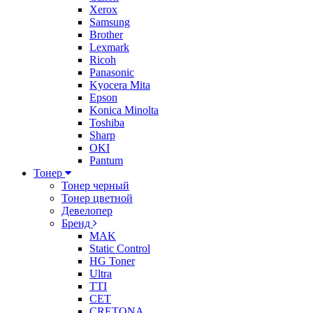
Xerox
Samsung
Brother
Lexmark
Ricoh
Panasonic
Kyocera Mita
Epson
Konica Minolta
Toshiba
Sharp
OKI
Pantum
Тонер
Тонер черный
Тонер цветной
Девелопер
Бренд
MAK
Static Control
HG Toner
Ultra
TTI
CET
CRETONA