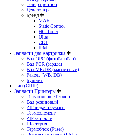
Тонер цветной
Девелопер
Бренд
MAK
Static Control
HG Toner
Ultra
CET
IPM
Запчасти для Картриджа
Вал OPC (фотобарабан)
Вал PCR (заряда)
Вал MR/DR (магнитный)
Ракель (WB, DB)
Бушинг
Чип (CHIP)
Запчасти Принтеры
Термопленка/Тефлон
Вал резиновый
ZIP подачи бумаги
Термоэлемент
ZIP запчасть
Шестерня
Термоблок (Fuser)
Оптический блок (LSU)