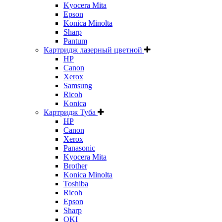
Kyocera Mita
Epson
Konica Minolta
Sharp
Pantum
Картридж лазерный цветной
HP
Canon
Xerox
Samsung
Ricoh
Konica
Картридж Туба
HP
Canon
Xerox
Panasonic
Kyocera Mita
Brother
Konica Minolta
Toshiba
Ricoh
Epson
Sharp
OKI