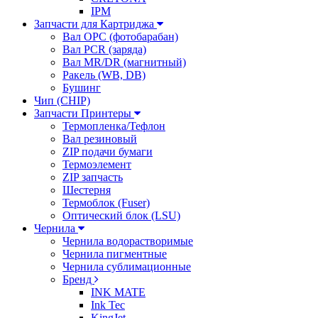
IPM
Запчасти для Картриджа
Вал OPC (фотобарабан)
Вал PCR (заряда)
Вал MR/DR (магнитный)
Ракель (WB, DB)
Бушинг
Чип (CHIP)
Запчасти Принтеры
Термопленка/Тефлон
Вал резиновый
ZIP подачи бумаги
Термоэлемент
ZIP запчасть
Шестерня
Термоблок (Fuser)
Оптический блок (LSU)
Чернила
Чернила водорастворимые
Чернила пигментные
Чернила сублимационные
Бренд
INK MATE
Ink Tec
KingJet