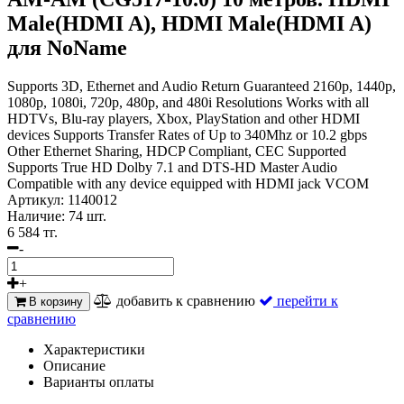
Male(HDMI A), HDMI Male(HDMI A)
для NoName
Supports 3D, Ethernet and Audio Return Guaranteed 2160p, 1440p,
1080p, 1080i, 720p, 480p, and 480i Resolutions Works with all
HDTVs, Blu-ray players, Xbox, PlayStation and other HDMI
devices Supports Transfer Rates of Up to 340Mhz or 10.2 gbps
Other Ethernet Sharing, HDCP Compliant, CEC Supported
Supports True HD Dolby 7.1 and DTS-HD Master Audio
Compatible with any device equipped with HDMI jack VCOM
Артикул:
1140012
Наличие:
74 шт.
6 584 тг.
-
+
добавить к сравнению
перейти к
В корзину
сравнению
Характеристики
Описание
Варианты оплаты