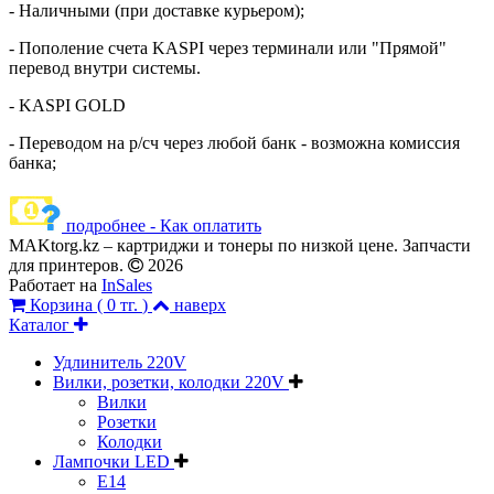
- Наличными (при доставке курьером);
- Пополение счета KASPI через терминали или "Прямой"
перевод внутри системы.
- KASPI GOLD
- Переводом на р/сч через любой банк - возможна комиссия
банка;
подробнее - Как оплатить
MAKtorg.kz – картриджи и тонеры по низкой цене. Запчасти
для принтеров.
2026
Работает на
InSales
Корзина (
0 тг.
)
наверх
Каталог
Удлинитель 220V
Вилки, розетки, колодки 220V
Вилки
Розетки
Колодки
Лампочки LED
E14