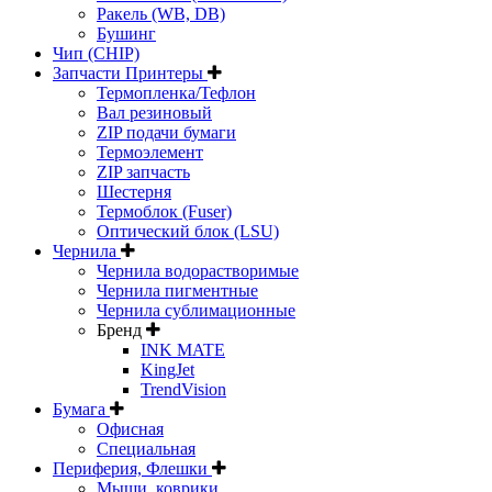
Ракель (WB, DB)
Бушинг
Чип (CHIP)
Запчасти Принтеры
Термопленка/Тефлон
Вал резиновый
ZIP подачи бумаги
Термоэлемент
ZIP запчасть
Шестерня
Термоблок (Fuser)
Оптический блок (LSU)
Чернила
Чернила водорастворимые
Чернила пигментные
Чернила сублимационные
Бренд
INK MATE
KingJet
TrendVision
Бумага
Офисная
Специальная
Периферия, Флешки
Мыши, коврики