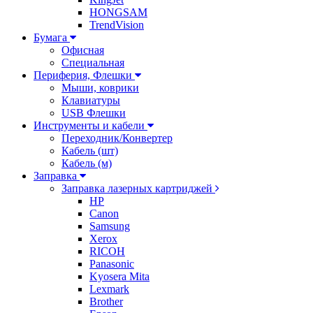
HONGSAM
TrendVision
Бумага
Офисная
Специальная
Периферия, Флешки
Мыши, коврики
Клавиатуры
USB Флешки
Инструменты и кабели
Переходник/Конвертер
Кабель (шт)
Кабель (м)
Заправка
Заправка лазерных картриджей
HP
Canon
Samsung
Xerox
RICOH
Panasonic
Kyosera Mita
Lexmark
Brother