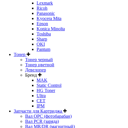
Lexmark
Ricoh
Panasonic
Kyocera Mita
Epson
Konica Minolta
Toshiba
Sharp
OKI
Pantum
Тонер
Тонер черный
Тонер цветной
Девелопер
Бренд
MAK
Static Control
HG Toner
Ultra
CET
IPM
Запчасти для Картриджа
Вал OPC (фотобарабан)
Вал PCR (заряда)
Вал MR/DR (магнитный)