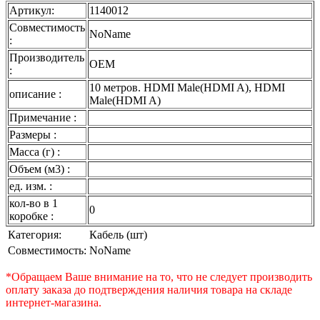
Артикул:
1140012
Совместимость
NoName
:
Производитель
OEM
:
10 метров. HDMI Male(HDMI A), HDMI
описание :
Male(HDMI A)
Примечание :
Размеры :
Масса (г) :
Объем (м3) :
ед. изм. :
кол-во в 1
0
коробке :
Категория:
Кабель (шт)
Совместимость:
NoName
*Обращаем Ваше внимание на то, что не следует производить
оплату заказа до подтверждения наличия товара на складе
интернет-магазина.