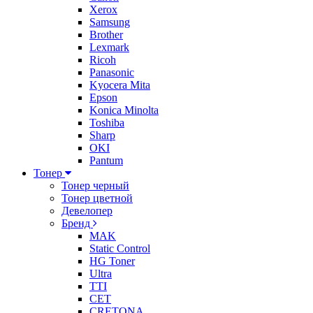
Xerox
Samsung
Brother
Lexmark
Ricoh
Panasonic
Kyocera Mita
Epson
Konica Minolta
Toshiba
Sharp
OKI
Pantum
Тонер
Тонер черный
Тонер цветной
Девелопер
Бренд
MAK
Static Control
HG Toner
Ultra
TTI
CET
CRETONA