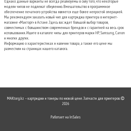
Однако данные варианты не всегда реализуемы в силу того, что некоторые
модели чипов не подлежат обнулению. Вмешательство в программное
обеспечение печатного устройства является еще более непростой операцией.
Мы рекомендуем заказать новый чип для картриджа принтера в интернет-
магазине «Макторг» в Астане. Здесь вас ждет большой выбор товаров,
совместимых с большинством современных брендов и с гарантией на весь срок
использования. Ищите в каталоге чипы для принтеров марки HP, Samsung, Canon
и многих других.
Информацию о характеристиках и наличии товара, а также его цене мы
разместили на страницах нашего каталога.
MAKtorg.kz – картриджи и тонеры по низкой цене. Запчасти для принтеров.
2026
Работает на
InSales