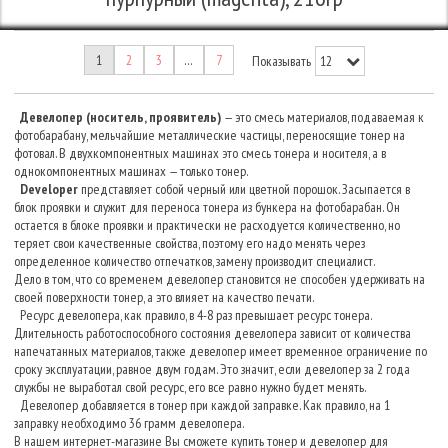
1
2
3
…
7
Показывать
Девелопер (носитель, проявитель)
— это смесь материалов, подаваемая к
фотобарабану, мельчайшие металлические частицы, переносящие тонер на
фотовал. В двухкомпонентных машинах это смесь тонера и носителя, а в
однокомпонентных машинах — только тонер.
Developer
представляет собой черный или цветной порошок. Засыпается в
блок проявки и служит для переноса тонера из бункера на фотобарабан. Он
остается в блоке проявки и практически не расходуется количественно, но
теряет свои качественные свойства, поэтому его надо менять через
определенное количество отпечатков, замену производит специалист.
Дело в том, что со временем девелопер становится не способен удерживать на
своей поверхности тонер, а это влияет на качество печати.
Ресурс девелопера, как правило, в 4-8 раз превышает ресурс тонера.
Длительность работоспособного состояния девелопера зависит от количества
напечатанных материалов, также девелопер имеет временное ограничение по
сроку эксплуатации, равное двум годам. Это значит, если девелопер за 2 года
службы не выработал свой ресурс, его все равно нужно будет менять.
Девелопер добавляется в тонер при каждой заправке. Как правило, на 1
заправку необходимо 36 грамм девелопера.
В нашем интернет-магазине Вы сможете купить тонер и девелопер для