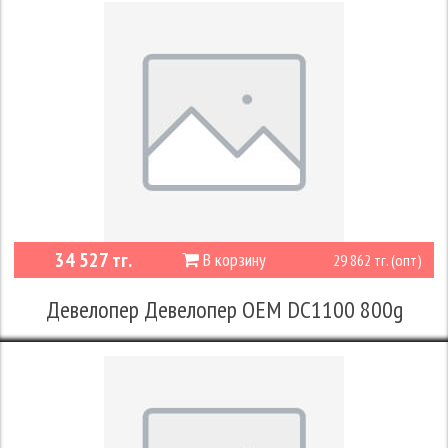
34 527 тг.
В корзину
29 862 тг. (опт)
Девелопер Девелопер OEM DC1100 800g