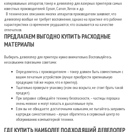
копировальных аппаратов, тонер и девелопер для лазерных принтеров самых
известных производителей: Epson, Canon, Xerox и др.
В технических описаниях многих аппаратов производители заявляют, что
девелопер вообще не требует восполнения, однако на практике его рабочие
характеристики со временем ухудшаются, что сказывается на качестве
отпечатков.
ПРЕДЛАГАЕМ ВЫГОДНО КУПИТЬ РАСХОДНЫЕ
МАТЕРИАЛЫ
Выбирать девелопер для принтера нужно внимательно. Воспользуйтесь
несколькими полезными советами:
Определитесь с производителем – тонер должен быть совместимым с
вашим печатным устройством (лучше приобрести оригинальную
продукцию той же марки, что и принтер).
Тщательно проверьте упаковку (если она вскрыта, не стоит брать такой
продукт).
При заправке соблюдайте технику безопасности, – частицы порошка
очень мелкие и могут попасть в дыхательные пути.
Если вы не обладаете достаточными навыками, не пытайтесь заправить
картридж самостоятельно – лучше обратитесь в сервисный центр по
обслуживанию компьютерной техники.
ГДЕ КУПИТЬ НАИБОЛЕЕ ПОДХОДЯЩИЙ ДЕВЕЛОПЕР