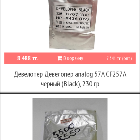
8 488 тг.
В корзину
7 341 тг. (опт)
Девелопер Девелопер analog 57A CF257A
черный (Black), 230 гр