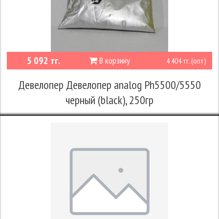
5 092 тг.
В корзину
4 404 тг. (опт)
Девелопер Девелопер analog Ph5500/5550
черный (black), 250гр