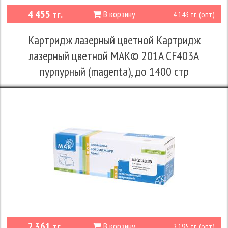
4 455 тг.
В корзину
4 143 тг. (опт)
Картридж лазерный цветной Картридж
лазерный цветной MAK© 201A CF403A
пурпурный (magenta), до 1400 стр
2 361 тг.
В корзину
2 195 тг. (опт)