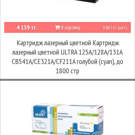
4 159 тг.
В корзину
3 867 тг. (опт)
Картридж лазерный цветной Картридж
лазерный цветной ULTRA 125A/128A/131A
CB541A/CE321A/CF211A голубой (cyan), до
1800 стр