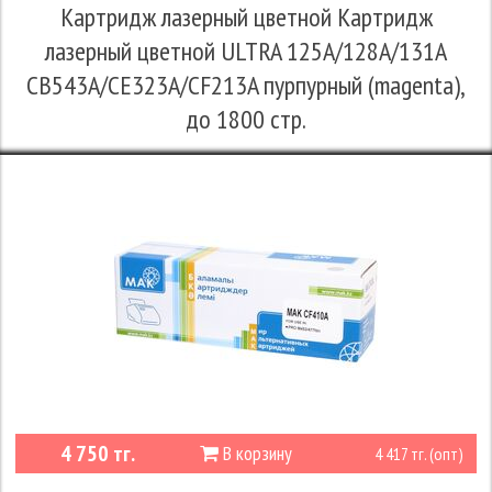
Картридж лазерный цветной Картридж
лазерный цветной ULTRA 125A/128A/131A
CB543A/CE323A/CF213A пурпурный (magenta),
до 1800 стр.
4 750 тг.
В корзину
4 417 тг. (опт)