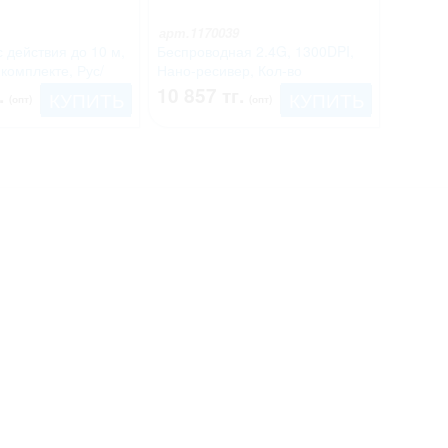
арт.1170039
с действия до 10 м,
Беспроводная 2.4G, 1300DPI,
 комплекте, Рус/
Нано-ресивер, Кол-во
стандартных клавиш 104, Рус/
.
10 857 тг.
КУПИТЬ
КУПИТЬ
(опт)
(опт)
Англ/Каз, Пластик