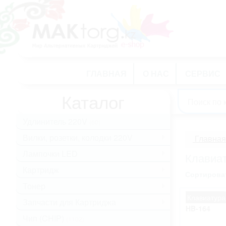
ГЛАВНАЯ
О НАС
СЕРВИС
Каталог
Удлинитель 220V
(60)
Вилки, розетки, колодки 220V
.
Главная
Лампочки LED
.
Клавиа
Картридж
.
Сортироват
Тонер
.
Клавиатура
Запчасти для Картриджа
.
HB-164
Чип (CHIP)
(1102)