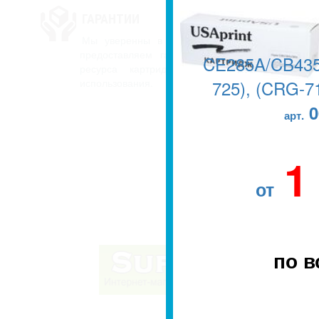
ГАРАНТИИ
Мы уверенны в качестве наших картриджей,
предоставляем гарантию до окончания перво
CE285A/CB435
ресурса картриджа, то есть на весь ср
использования.
725), (CRG-71
0
арт.
1
от
по в