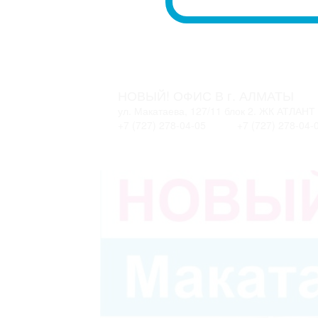
НОВЫЙ! ОФИС В г. АЛМАТЫ
ул. Макатаева, 127/11 блок 2. ЖК АТЛАНТ
+7 (727) 278-04-05
+7 (727) 278-04-