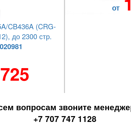
от
РЕПУТАЦИЯ НАДЕЖНОГО ПАРТНЕРА
 и
Мы ориентированы на долгосрочные отношения с
го
клиентами и партнерами компании. С нами
A/CB436A (CRG-
ок
постоянно сотрудничают более 1000 компаний со
всего Казахстана. Индивидуальный подход к
2), до 2300 стр.
каждому клиенту, обеспечивает качественную и
020981
успешную работу. Компания предлагает
конкурентные цены на товары высокого качества и
предоставление услуг. Наши клиенты всегда
довольны. Это важная часть нашей работы!
 725
Наши партнеры:
сем вопросам звоните менедже
+7 707 747 1128