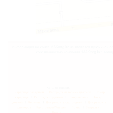
Информация на сайте MAKtorg.kz не является публичной оф
собственностью компании "MAKtorg.kz". Копи
Каталог товаров
Картридж лазерный
Картридж лазерный цветной
Тонер
картридж
Картридж струйный
Тонер черный
Тонер
цветной
Чернила
Для ремонта картриджей
Для ремонта
принтеров
Канцтовары/Флешки
Прайс
Заправка и
Ремонт