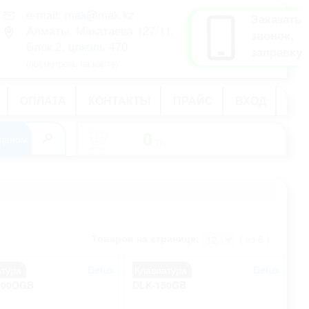
e-mail: mak@mak.kz
рус
Заказать
Алматы, Макатаева 127/11,
қаз
звонок,
Блок 2, цоколь 470
eng
заправку
(посмотреть на карте)
ОПЛАТА
КОНТАКТЫ
ПРАЙС
ВХОД
0
тг.
-
Товаров на странице:
( из 6 )
атура
Delux
Клавиатура
Delux
900OGB
DLK-150GB