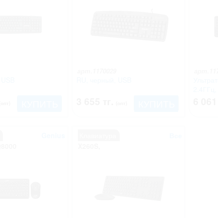
арт.1170029
арт.11
 USB
RU, черный, USB
Ультра
2.4ГГц,
клавиш 
3 655 тг.
6 061
КУПИТЬ
КУПИТЬ
(опт)
(опт)
449*161
Защита
воды/к
Genius
Клавиатура
Все
Q8000
X260S,