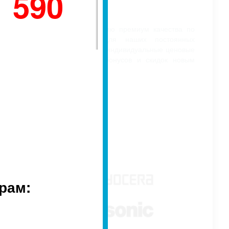
1 590
СКИДКИ
Мы предлагаем продукцию премиум качества по
приемлемым ценам. Для наших постоянных
клиентов предусмотрены индивидуальные ценовые
предложения. Система бонусов и скидок новым
клиентам.
рам: