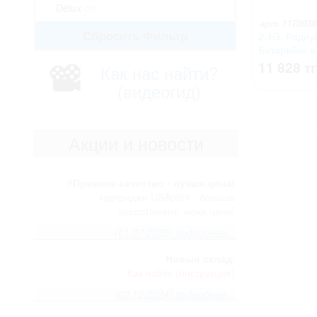
Delux
(2)
арт.1170038
Сбросить Фильтр
2.4G, Радиу
Батарейки в
Англ,
11 828 тг
Как нас найти?
(видеогид)
Акции и новости
⚡️Прежнее качество - лучше цена!
картриджи USAprint - больше
ассортимент, ниже цена!
(01.07.2026) подробнее...
Новый склад.
Как найти (инструкция)
(02.12.2024) подробнее...