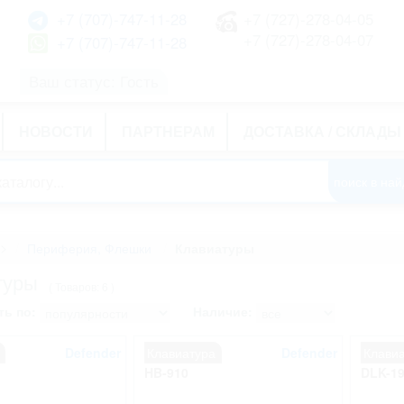
+7 (707)-747-11-28
+7 (727)-278-04-05
+7 (727)-278-04-07
+7 (707)-747-11-28
Ваш статус: Гость
НОВОСТИ
ПАРТНЕРАМ
ДОСТАВКА / СКЛАДЫ
>
Периферия, Флешки
Клавиатуры
туры
( Товаров: 6 )
ь по:
Наличие:
Defender
Клавиатура
Defender
Клави
HB-910
DLK-1