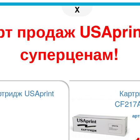
X
рт продаж USAprin
суперценам!
НАШИ ПРЕИМУЩЕСТВА
ртридж USAprint
Картр
CF217A
СКОРОСТЬ
у
Наши менеджеры оперативно реагируют на заказ
арт
а.
клиента. Отгрузка товара в день оформления!
м
т