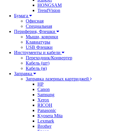
HONGSAM
TrendVision
Бумага
Офисная
Специальная
Периферия, Флешки
Мыши, коврики
Клавиатуры
USB Флешки
Инструменты и кабели
Переходник/Конвертер
Кабель (шт)
Кабель (м)
Заправка
Заправка лазерных картриджей
HP
Canon
Samsung
Xerox
RICOH
Panasonic
Kyosera Mita
Lexmark
Brother