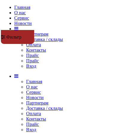
Главная
О нас
Сервис
Новости
Партнерам
Фильтр
Доставка / склады
Оплата
Контакты
Прайс
Прaйс
Вход
38 037 тг. (опт)
Главная
О нас
Сервис
Новости
Партнерам
Доставка / склады
Оплата
Контакты
Прайс
Вход