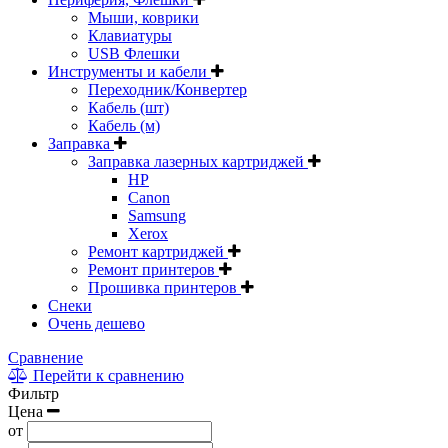
Мыши, коврики
Клавиатуры
USB Флешки
Инструменты и кабели
Переходник/Конвертер
Кабель (шт)
Кабель (м)
Заправка
Заправка лазерных картриджей
HP
Canon
Samsung
Xerox
Ремонт картриджей
Ремонт принтеров
Прошивка принтеров
Снеки
Очень дешево
Сравнение
Перейти к сравнению
Фильтр
Цена
от