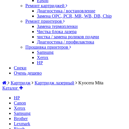
Epson
Ремонт картриджей
Диагностика / востановление
Замена OPC, PCR, MR, WB, DB, Chip
Ремонт принтеров
Замена термопленки
Чистка блока лазера
чистка / замена роликов подачи
Диагностика / профилактика
Прошивка принтеров
Samsung
Xerox
HP
Снеки
Очень дешево
Картридж
Картридж лазерный
Kyocera Mita
Каталог
HP
Canon
Xerox
Samsung
Brother
Lexmark
Ricoh