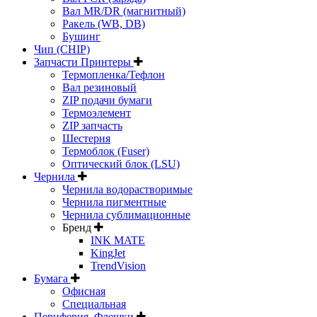
Вал MR/DR (магнитный)
Ракель (WB, DB)
Бушинг
Чип (CHIP)
Запчасти Принтеры
Термопленка/Тефлон
Вал резиновый
ZIP подачи бумаги
Термоэлемент
ZIP запчасть
Шестерня
Термоблок (Fuser)
Оптический блок (LSU)
Чернила
Чернила водорастворимые
Чернила пигментные
Чернила сублимационные
Бренд
INK MATE
KingJet
TrendVision
Бумага
Офисная
Специальная
Периферия, Флешки