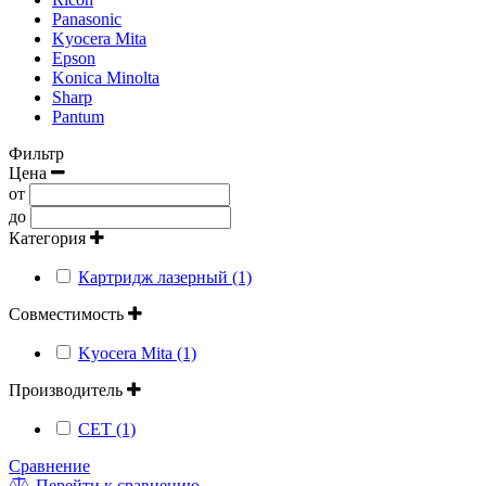
Panasonic
Kyocera Mita
Epson
Konica Minolta
Sharp
Pantum
Фильтр
Цена
от
до
Категория
Картридж лазерный (1)
Совместимость
Kyocera Mita (1)
Производитель
CET (1)
Сравнение
Перейти к сравнению