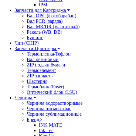
IPM
Запчасти для Картриджа
Вал OPC (фотобарабан)
Вал PCR (заряда)
Вал MR/DR (магнитный)
Ракель (WB, DB)
Бушинг
Чип (CHIP)
Запчасти Принтеры
Термопленка/Тефлон
Вал резиновый
ZIP подачи бумаги
Термоэлемент
ZIP запчасть
Шестерня
Термоблок (Fuser)
Оптический блок (LSU)
Чернила
Чернила водорастворимые
Чернила пигментные
Чернила сублимационные
Бренд
INK MATE
Ink Tec
KingJet