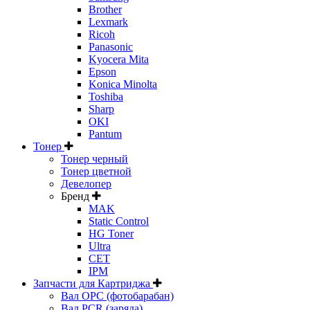
Brother
Lexmark
Ricoh
Panasonic
Kyocera Mita
Epson
Konica Minolta
Toshiba
Sharp
OKI
Pantum
Тонер
Тонер черный
Тонер цветной
Девелопер
Бренд
MAK
Static Control
HG Toner
Ultra
CET
IPM
Запчасти для Картриджа
Вал OPC (фотобарабан)
Вал PCR (заряда)