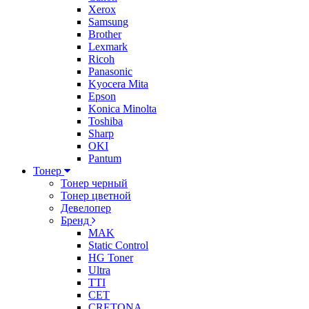
Xerox
Samsung
Brother
Lexmark
Ricoh
Panasonic
Kyocera Mita
Epson
Konica Minolta
Toshiba
Sharp
OKI
Pantum
Тонер
Тонер черный
Тонер цветной
Девелопер
Бренд
MAK
Static Control
HG Toner
Ultra
TTI
CET
CRETONA