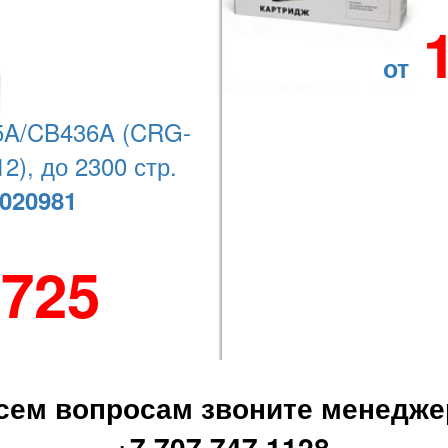
а.
клиента. Отгрузка товара в день оформления!
м
т
от
РЕПУТАЦИЯ НАДЕЖНОГО ПАРТНЕРА
A/CB436A (CRG-
 и
Мы ориентированы на долгосрочные отношения с
2), до 2300 стр.
го
клиентами и партнерами компании. С нами
ок
постоянно сотрудничают более 1000 компаний со
020981
всего Казахстана. Индивидуальный подход к
каждому клиенту, обеспечивает качественную и
успешную работу. Компания предлагает
конкурентные цены на товары высокого качества и
 725
предоставление услуг. Наши клиенты всегда
довольны. Это важная часть нашей работы!
Наши партнеры:
сем вопросам звоните менедже
+7 707 747 1128