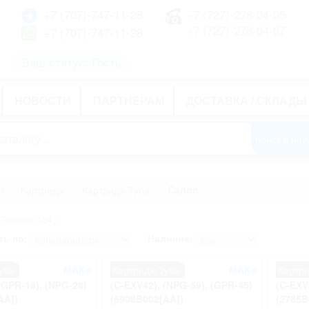
+7 (707)-747-11-28
+7 (727)-278-04-05
+7 (727)-278-04-07
+7 (707)-747-11-28
Ваш статус: Гость
НОВОСТИ
ПАРТНЕРАМ
ДОСТАВКА / СКЛАДЫ
>
Картридж
Картридж Туба
Canon
( Товаров: 124 )
ь по:
Наличие:
уба
MAK©
Картридж Туба
MAK©
Картр
(GPR-18), (NPG-28)
(C-EXV42), (NPG-59), (GPR-45)
(C-EXV
AA])
(6908B002[AA])
(2785B