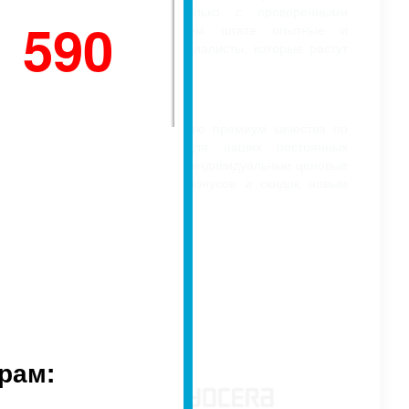
лет. Мы работаем только с проверенными
1 590
поставщиками. В нашем штате опытные и
квалифицированные специалисты, которые растут
вместе с компанией
СКИДКИ
Мы предлагаем продукцию премиум качества по
приемлемым ценам. Для наших постоянных
клиентов предусмотрены индивидуальные ценовые
предложения. Система бонусов и скидок новым
клиентам.
рам: