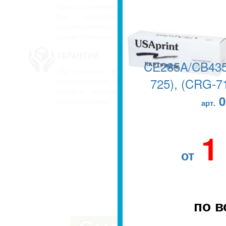
предоставляемой продукции на рынке Казахстан
Мы работаем напрямую с заводо
производителем, вся продукция имее
соответствующие сертификаты.
ГАРАНТИИ
CE285A/CB435
Мы уверенны в качестве наших картриджей,
725), (CRG-71
предоставляем гарантию до окончания перво
ресурса картриджа, то есть на весь ср
0
использования.
арт.
1
от
по в