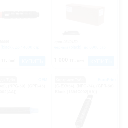
40085
арт.0340150
(black), до 14600 стр
черный (black), до 6900 стр
 тг.
1 000 тг.
КУПИТЬ
КУПИТЬ
(опт)
(опт)
идж Туба
OEM
Картридж Туба
EuroPrint
42), (NPG-59), (GPR-45)
(C-EXV54), (NPG-74), (GPR-58)
002[AA])
Black (1394C002[AA])