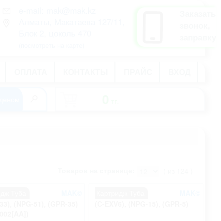
e-mail: mak@mak.kz
рус
Заказать
Алматы, Макатаева 127/11,
қаз
звонок,
Блок 2, цоколь 470
eng
заправку
(посмотреть на карте)
ОПЛАТА
КОНТАКТЫ
ПРАЙС
ВХОД
0
тг.
-
Товаров на странице:
( из 124 )
идж Туба
MAK©
Картридж Туба
MAK©
33), (NPG-51), (GPR-35)
(C-EXV6), (NPG-15), (GPR-5)
002[AA])