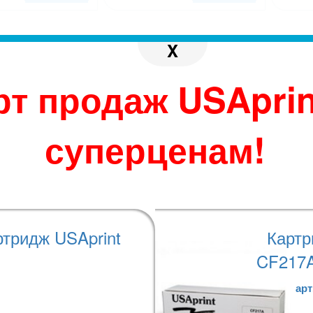
X
рт продаж USAprin
суперценам!
ртридж USAprint
Картр
НАШИ ПРЕИМУЩЕСТВА
CF217A
СКОРОСТЬ
арт
у
Наши менеджеры оперативно реагируют на заказ