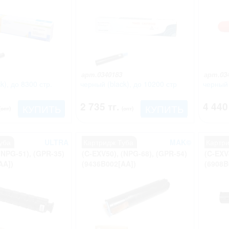
арт.0340183
арт.03
k), до 8300 стр.
черный (black), до 10200 стр
черный 
2 735 тг.
4 440
КУПИТЬ
КУПИТЬ
(опт)
(опт)
уба
ULTRA
Картридж Туба
MAK©
Картр
(NPG-51), (GPR-35)
(C-EXV50), (NPG-68), (GPR-54)
(C-EXV
AA])
(9436B002[AA])
(6908B