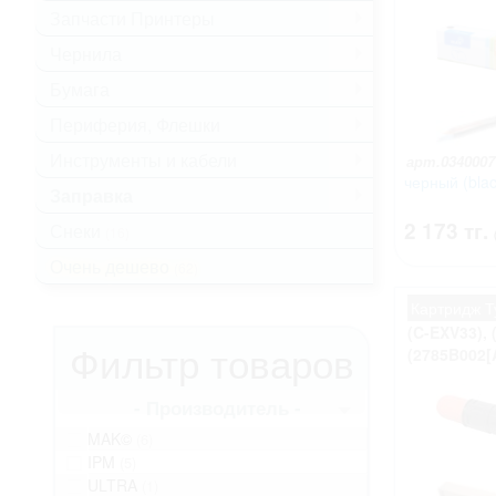
Запчасти Принтеры
.
Чернила
.
Бумага
.
Периферия, Флешки
.
Инструменты и кабели
.
арт.0340007
черный (blac
Заправка
.
2 173 тг.
Снеки
(16)
Очень дешево
(62)
Картридж Т
(C-EXV33), 
Фильтр товаров
(2785B002[
- Производитель -
MAK©
(6)
IPM
(5)
ULTRA
(1)