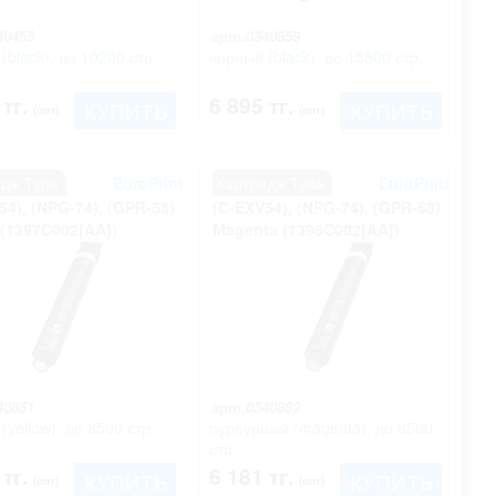
40455
арт.0340859
(black), до 10200 стр.
черный (black), до 15500 стр.
 тг.
6 895 тг.
КУПИТЬ
КУПИТЬ
(опт)
(опт)
идж Туба
EuroPrint
Картридж Туба
EuroPrint
54), (NPG-74), (GPR-58)
(C-EXV54), (NPG-74), (GPR-58)
 (1397C002[AA])
Magenta (1396C002[AA])
40861
арт.0340862
(yellow), до 8500 стр.
пурпурный (magenta), до 8500
стр.
 тг.
6 181 тг.
КУПИТЬ
КУПИТЬ
(опт)
(опт)