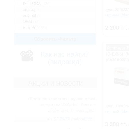
INTEGRAL
(26)
analog
(8)
арт.0340227
черный (blac
original
(1)
OEM
(48)
2 200 тг.
EuroPrint
(29)
Сбросить Фильтр
Картридж Т
Как нас найти?
(C-EXV5), (
(видеогид)
(6836A002[
Акции и новости
⚡️Прежнее качество - лучше цена!
картриджи USAprint - больше
арт.0340126
ассортимент, ниже цена!
черный (blac
(01.07.2026) подробнее...
3 300 тг.