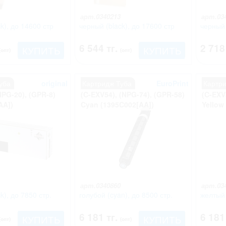
арт.0340213
арт.03
k), до 14600 стр
черный (black), до 17600 стр
черный 
6 544 тг.
2 718
КУПИТЬ
КУПИТЬ
(опт)
(опт)
уба
original
Картридж Туба
EuroPrint
Картр
NPG-20), (GPR-8)
(C-EXV54), (NPG-74), (GPR-58)
(C-EXV
AA])
Cyan (1395C002[AA])
Yellow
арт.0340860
арт.03
k), до 7850 стр.
голубой (cyan), до 8500 стр.
желтый 
6 181 тг.
6 181
КУПИТЬ
КУПИТЬ
(опт)
(опт)