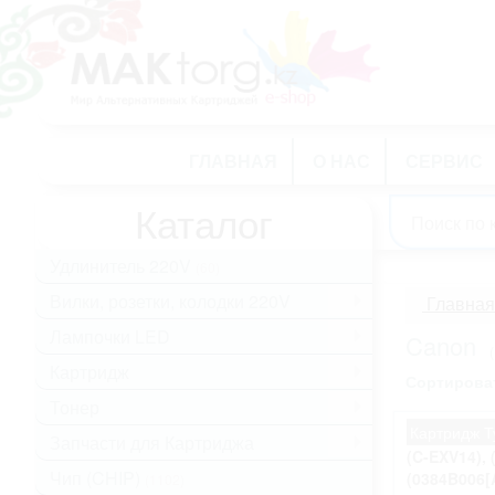
ГЛАВНАЯ
О НАС
СЕРВИС
Каталог
Удлинитель 220V
(60)
Вилки, розетки, колодки 220V
.
Главная
Лампочки LED
.
Canon
Картридж
.
Сортироват
Тонер
.
Картридж Т
Запчасти для Картриджа
.
(C-EXV14), 
Чип (CHIP)
(0384B006[
(1102)