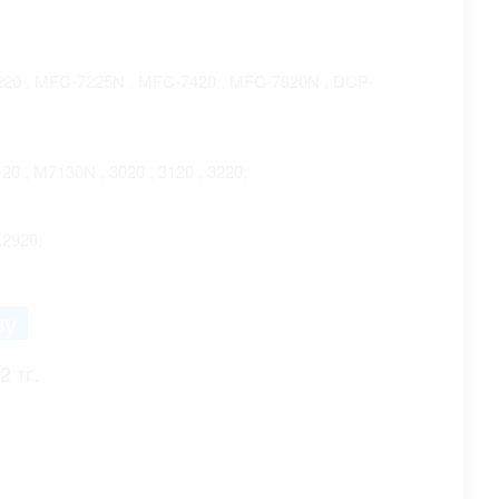
7220 , MFC-7225N , MFC-7420 , MFC-7820N , DCP-
0 , M7130N , 3020 , 3120 , 3220;
AX2920;
2 тг.