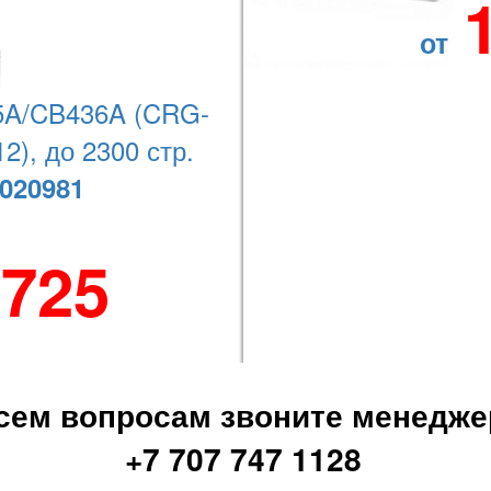
от
A/CB436A (CRG-
Наши координаты
2), до 2300 стр.
020981
+7 (727) 278-08-74
 725
сем вопросам звоните менедже
+7 707 747 1128