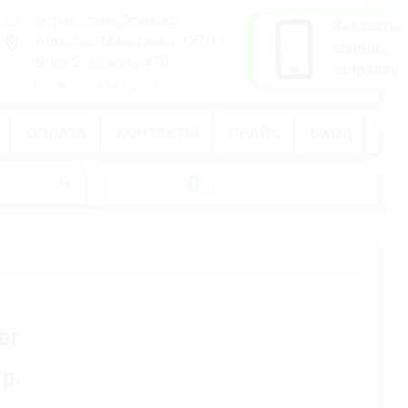
e-mail: mak@mak.kz
рус
Заказать
Алматы, Макатаева 127/11,
қаз
звонок,
Блок 2, цоколь 470
eng
заправку
(посмотреть на карте)
ОПЛАТА
КОНТАКТЫ
ПРАЙС
ВХОД
0
тг.
-
er
тр.