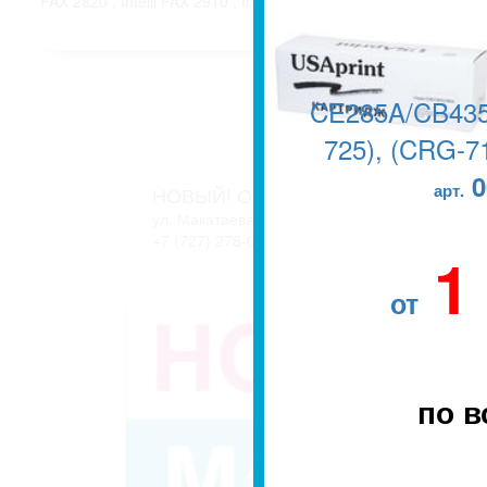
FAX 2820 , Intelli FAX 2910 , Intelli FAX2920;
CE285A/CB435
725), (CRG-71
0
арт.
НОВЫЙ! ОФИС В г. АЛМАТЫ
ул. Макатаева, 127/11 блок 2. ЖК АТЛАНТ
+7 (727) 278-04-05
+7 (727) 278-04-07
1
от
по в