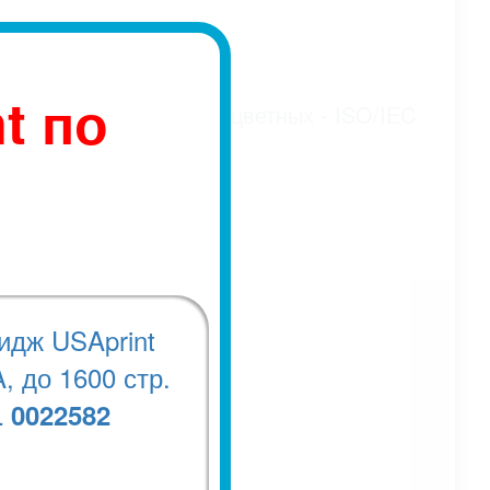
t по
дарту ISO/IEC 19752, цветных - ISO/IEC
идж USAprint
, до 1600 стр.
0022582
.