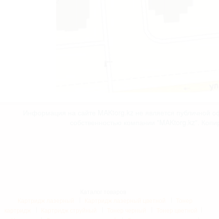
Информация на сайте MAKtorg.kz не является публичной оф
собственностью компании "MAKtorg.kz". Копи
Каталог товаров
Картридж лазерный
Картридж лазерный цветной
Тонер
картридж
Картридж струйный
Тонер черный
Тонер цветной