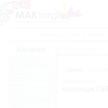
ГЛАВНАЯ
О НАС
СЕРВИС
Каталог
Удлинитель 220V
(60)
Вилки, розетки, колодки
.
Картрид
Главная
>
220V
Лампочки LED
.
Наименование:
Картридж
.
Картридж OEM
Тонер
.
Запчасти для Картриджа
.
Чип (CHIP)
(1102)