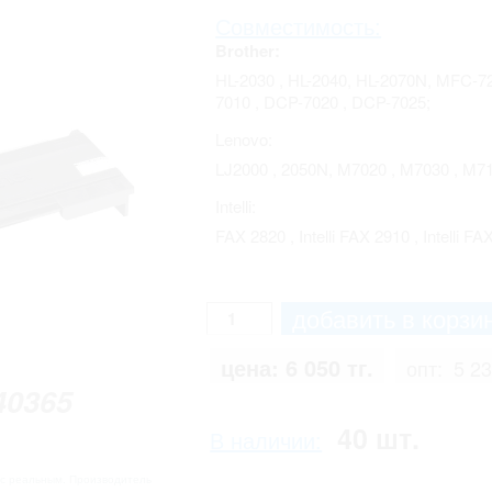
Совместимость:
Brother:
HL-2030 , HL-2040, HL-2070N, MFC-
7010 , DCP-7020 , DCP-7025;
Lenovo:
LJ2000 , 2050N, M7020 , M7030 , M712
Intelli:
FAX 2820 , Intelli FAX 2910 , Intelli F
цена:
6 050 тг.
опт:
5 23
40365
40 шт.
В наличии:
 с реальным. Производитель