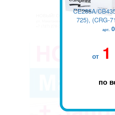
CE285A/CB435
НОВЫЙ! ОФИС В г. АЛМАТЫ
725), (CRG-71
ул. Макатаева, 127/11 блок 2. ЖК АТЛАНТ
+7 (727) 278-04-05
+7 (727) 278-04-07
0
арт.
1
от
по в