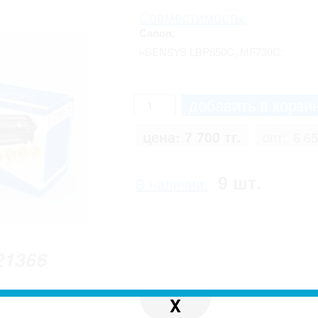
Совместимость:
Canon:
i-SENSYS LBP650C, MF730C;
цена:
7 700 тг.
опт:
6 65
9 шт.
В наличии:
21366
X
 с реальным. Производитель