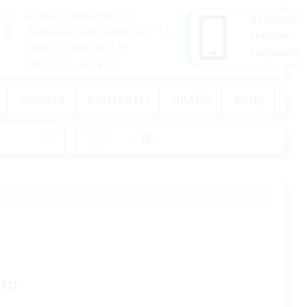
e-mail: mak@mak.kz
рус
Заказать
Алматы, Макатаева 127/11,
қаз
звонок,
Блок 2, цоколь 470
eng
заправку
(посмотреть на карте)
ОПЛАТА
КОНТАКТЫ
ПРАЙС
ВХОД
0
тг.
-
стр