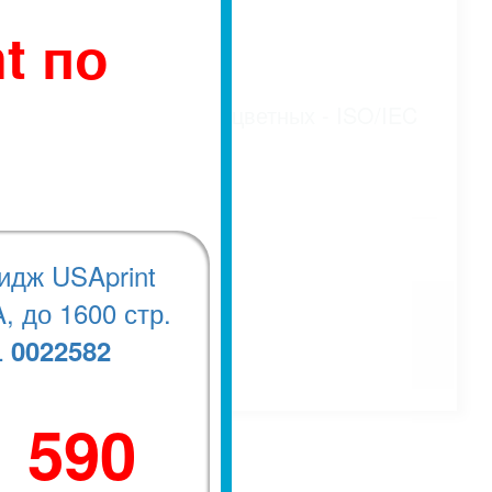
t по
дарту ISO/IEC 19752, цветных - ISO/IEC
идж USAprint
, до 1600 стр.
0022582
.
1 590