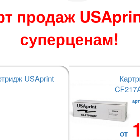
 по своему усмотрению.
во избежание
рт продаж USAprin
джера при размещении
суперценам!
ц для монохромных картриджей указано по стан
теристики
Варианты оплаты
ртридж USAprint
Картр
CF217A
арт
от