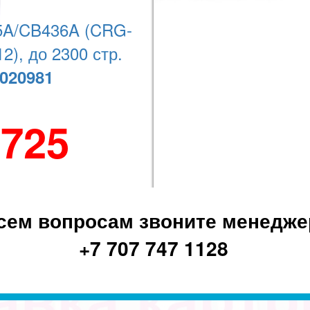
Наши координаты
A/CB436A (CRG-
2), до 2300 стр.
+7 (727) 278-08-74
020981
 725
сем вопросам звоните менедже
+7 707 747 1128