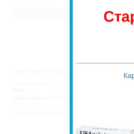
имеет право изменить внешний вид
товарам компании.
Если для Вас это имеет значение, 
Ста
недоразумений, уточняйте у мене
ЗАДАТЬ ВОПРОС
заказа.
Количество страни
19798.
Описание и харак
Совместимость с оборудованием
Ка
Совместимость:
Canon:
i-SENSYS LBP650C, MF730C;