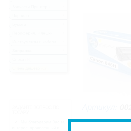
Запчасти Принтеры
.
Чернила
.
Бумага
.
Периферия, Флешки
.
Инструменты и кабели
.
Заправка
.
Снеки
(16)
Очень дешево
(62)
Артикул:
00
ЗАДАЙТЕ ВОПРОС ПО
ТОВАРУ
Мы благодарим Вас за
интерес, проявленный к
* Изображение может не совпадать