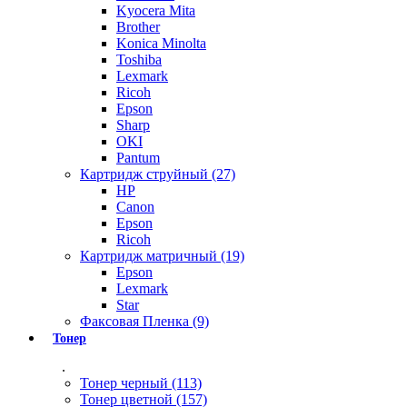
Kyocera Mita
Brother
Konica Minolta
Toshiba
Lexmark
Ricoh
Epson
Sharp
OKI
Pantum
Картридж струйный (27)
HP
Canon
Epson
Ricoh
Картридж матричный (19)
Epson
Lexmark
Star
Факсовая Пленка (9)
Тонер
.
Тонер черный (113)
Тонер цветной (157)