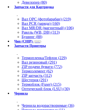
Девелопер (80)
Запчасти для Картриджа
.
Вал OPC (фотобарабан) (219)
Вал PCR (заряда) (160)
Вал MR/DR (магнитный) (106)
Ракель (WB, DB) (313)
Бушинг (88)
Чип (CHIP)
(1102)
Запчасти Принтеры
.
Термопленка/Тефлон (229)
Вал резиновый (291)
ZIP подачи бумаги (772)
Термоэлемент (62)
ZIP запчасть (312)
Шестерня (291)
Термоблок (Fuser) (215)
Оптический блок (LSU) (30)
Чернила
.
Чернила водорастворимые (36)
Чернила пигментные (11)