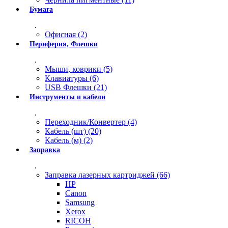
Бумага
.
Офисная (2)
Периферия, Флешки
.
Мыши, коврики (5)
Клавиатуры (6)
USB Флешки (21)
Инструменты и кабели
.
Переходник/Конвертер (4)
Кабель (шт) (20)
Кабель (м) (2)
Заправка
.
Заправка лазерных картриджей (66)
HP
Canon
Samsung
Xerox
RICOH