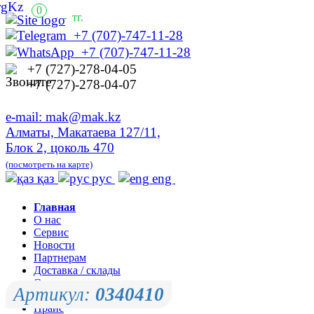
0
-
тг.
+7 (707)-747-11-28
+7 (707)-747-11-28
+7 (727)-278-04-05
+7 (727)-278-04-07
e-mail: mak@mak.kz
Алматы, Макатаева 127/11,
Блок 2, цоколь 470
(посмотреть на карте)
қаз
рус
eng
Главная
О нас
Сервис
Новости
Партнерам
Доставка / склады
Оплата
Артикул:
0340410
Контакты
Прайс