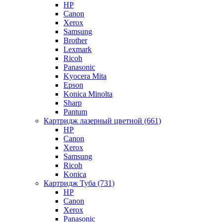
HP
Canon
Xerox
Samsung
Brother
Lexmark
Ricoh
Panasonic
Kyocera Mita
Epson
Konica Minolta
Sharp
Pantum
Картридж лазерный цветной (661)
HP
Canon
Xerox
Samsung
Ricoh
Konica
Картридж Туба (731)
HP
Canon
Xerox
Panasonic