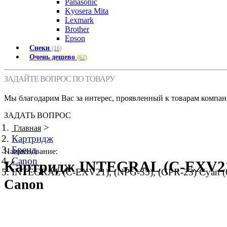
Panasonic
Kyosera Mita
Lexmark
Brother
Epson
Снеки
(16)
Очень дешево
(62)
ЗАДАЙТЕ ВОПРОС ПО ТОВАРУ
Мы благодарим Вас за интерес, проявленный к товарам компан
ЗАДАТЬ ВОПРОС
>
Главная
Картридж
Бренд
Наименование:
Canon
Картридж INTEGRAL (C-EXV21), 
INTEGRAL (C-EXV21), (NPG-35), (GPR-23) Cyan 
Canon