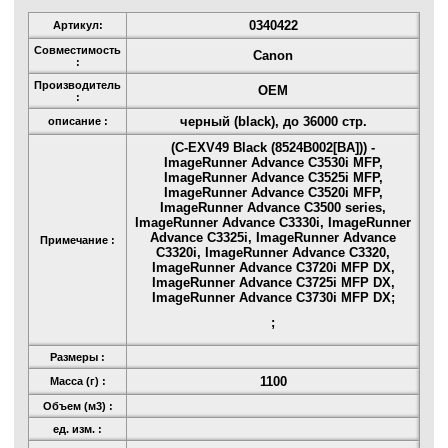
0340422
Артикул:
Совместимость
Canon
:
Производитель
OEM
:
черный (black), до 36000 стр.
описание :
(C-EXV49 Black (8524B002[BA])) -
ImageRunner Advance C3530i MFP,
ImageRunner Advance C3525i MFP,
ImageRunner Advance C3520i MFP,
ImageRunner Advance C3500 series,
ImageRunner Advance C3330i, ImageRunner
Advance C3325i, ImageRunner Advance
Примечание :
C3320i, ImageRunner Advance C3320,
ImageRunner Advance C3720i MFP DX,
ImageRunner Advance C3725i MFP DX,
ImageRunner Advance C3730i MFP DX;
;
Размеры :
1100
Масса (г) :
Объем (м3) :
ед. изм. :