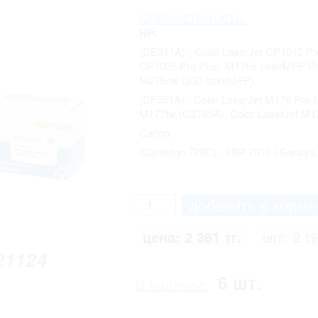
Совместимость:
HP:
(CE311A) - Color LaserJet CP1012 P
CP1025 Pro Plus, M175a colorMFP P
M275nw (200 colorMFP);
(CF351A) - Color LaserJet M176 Pro 
M177fw (CZ165A), Color LaserJet M1
Canon:
(Cartridge 729C) - LBP 7010 i-Sensys
цена:
2 361 тг.
опт:
2 19
21124
6 шт.
В наличии: