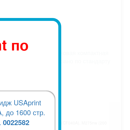
t по
4 цветов - скидка 5%. Новая компактная
хромных картриджей указано по стандарту
идж USAprint
, до 1600 стр.
0022582
CE865A), M175nw (CE866A), M275 (CF040A), M275nw (200
.