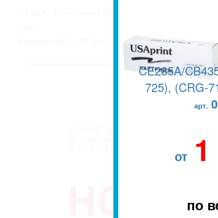
(CF351A) - Color LaserJet M176 Pro MFP, Color LaserJet M176
Canon:
(Cartridge 729C) - LBP 7010 i-Sensys, 7010C i-Sensys, 7018 i-
CE285A/CB435
725), (CRG-71
0
арт.
НОВЫЙ! ОФИС В г. АЛМАТЫ
1
ул. Макатаева, 127/11 блок 2. ЖК АТЛАНТ
+7 (727) 278-04-05
+7 (727) 278-04-07
от
по в