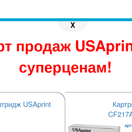
 с реальным. Производитель
X
 по своему усмотрению.
во избежание
джера при размещении
рт продаж USAprin
нтия 2 года. При покупке полного комплекта из 
суперценам!
 штук в 1 куб. м. Количество страниц для моно
тных - ISO/IEC 19798.
теристики
Варианты оплаты
ртридж USAprint
Картр
CF217A
, CP1025nw Pro (CE918A), CP1025 Pro Plus, M175a colorMFP Pro (
арт