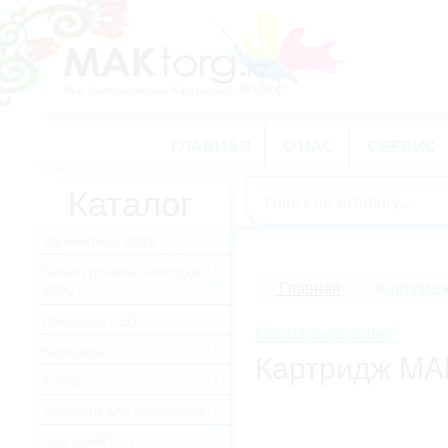
ГЛАВНАЯ
О НАС
СЕРВИС
Каталог
Удлинитель 220V
(60)
Вилки, розетки, колодки
.
Картрид
Главная
>
220V
Лампочки LED
.
Наименование:
Картридж
.
Картридж MAK
Тонер
.
Запчасти для Картриджа
.
Чип (CHIP)
(1102)