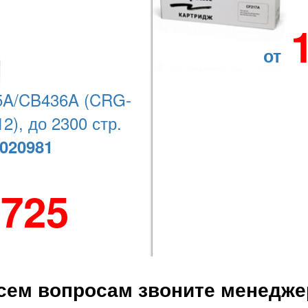
n (CF547A), Color LaserJet M177fw (CZ165A), Color LaserJet M177 P
от
Sensys, 7018C i-Sensys;
A/CB436A (CRG-
2), до 2300 стр.
020981
Наши координаты
 725
+7 (727) 278-08-74
сем вопросам звоните менедже