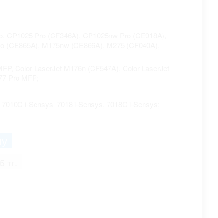
ro, CP1025 Pro (CF346A), CP1025nw Pro (CE918A),
ro (CE865A), M175nw (CE866A), M275 (CF040A),
MFP, Color LaserJet M176n (CF547A), Color LaserJet
77 Pro MFP;
, 7010C i-Sensys, 7018 i-Sensys, 7018C i-Sensys;
5 тг.