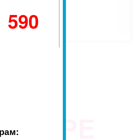
ro MFP;
1 590
рам: