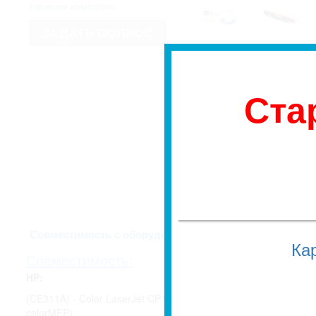
товарам компании.
ЗАДАТЬ ВОПРОС
* Изображение может не совпадать
имеет право изменить внешний вид
Если для Вас это имеет значение, 
недоразумений, уточняйте у мене
заказа.
Ста
Высший сорт, гара
упаковка - до 323
ISO/IEC 19752, цве
Описание и харак
Совместимость с оборудованием
Ка
Совместимость:
HP:
(CE311A) - Color LaserJet CP1012 Pro, CP1025 Pro (CF346A)
colorMFP);