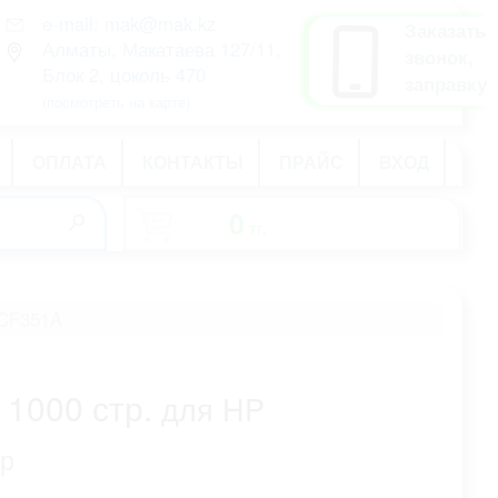
e-mail: mak@mak.kz
рус
Заказать
Алматы, Макатаева 127/11,
қаз
звонок,
Блок 2, цоколь 470
eng
заправку
(посмотреть на карте)
ОПЛАТА
КОНТАКТЫ
ПРАЙС
ВХОД
0
тг.
-
/CF351A
 1000 стр.
для HP
тр