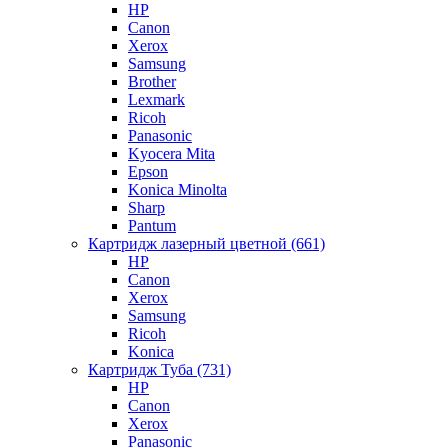
HP
Canon
Xerox
Samsung
Brother
Lexmark
Ricoh
Panasonic
Kyocera Mita
Epson
Konica Minolta
Sharp
Pantum
Картридж лазерный цветной (661)
HP
Canon
Xerox
Samsung
Ricoh
Konica
Картридж Туба (731)
HP
Canon
Xerox
Panasonic