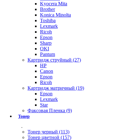
Kyocera Mita
Brother
Konica Minolta
Toshiba
Lexmark
Ricoh
Epson
Sharp
OKI
Pantum
Картридж струйный (27)
HP
Canon
Epson
Ricoh
Картридж матричный (19)
Epson
Lexmark
Star
Факсовая Пленка (9)
Тонер
.
Тонер черный (113)
Тонер цветной (157)