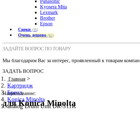
Panasonic
Kyosera Mita
Lexmark
Brother
Epson
Снеки
(16)
Очень дешево
(62)
ЗАДАЙТЕ ВОПРОС ПО ТОВАРУ
Мы благодарим Вас за интерес, проявленный к товарам компан
ЗАДАТЬ ВОПРОС
>
Главная
Картридж
Бренд
Наименование:
Konica Minolta
для Konica Minolta
analog Drum Unit DR-311K