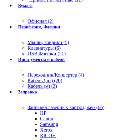
Бумага
.
Офисная (2)
Периферия, Флешки
.
Мыши, коврики (5)
Клавиатуры (6)
USB Флешки (21)
Инструменты и кабели
.
Переходник/Конвертер (4)
Кабель (шт) (20)
Кабель (м) (2)
Заправка
.
Заправка лазерных картриджей (66)
HP
Canon
Samsung
Xerox
RICOH