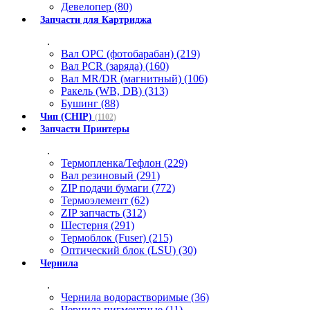
Девелопер (80)
Запчасти для Картриджа
.
Вал OPC (фотобарабан) (219)
Вал PCR (заряда) (160)
Вал MR/DR (магнитный) (106)
Ракель (WB, DB) (313)
Бушинг (88)
Чип (CHIP)
(1102)
Запчасти Принтеры
.
Термопленка/Тефлон (229)
Вал резиновый (291)
ZIP подачи бумаги (772)
Термоэлемент (62)
ZIP запчасть (312)
Шестерня (291)
Термоблок (Fuser) (215)
Оптический блок (LSU) (30)
Чернила
.
Чернила водорастворимые (36)
Чернила пигментные (11)