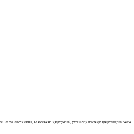
 Вас это имеет значение, во избежание недоразумений, уточняйте у менеджера при размещении заказа.