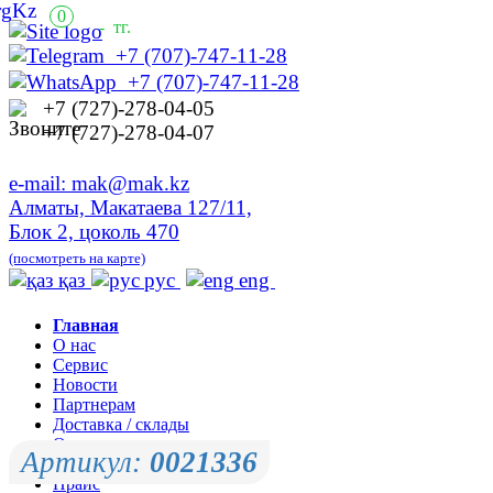
0
-
тг.
+7 (707)-747-11-28
+7 (707)-747-11-28
+7 (727)-278-04-05
+7 (727)-278-04-07
e-mail: mak@mak.kz
Алматы, Макатаева 127/11,
Блок 2, цоколь 470
(посмотреть на карте)
қаз
рус
eng
Главная
О нас
Сервис
Новости
Партнерам
Доставка / склады
Оплата
Артикул:
0021336
Контакты
Прайс