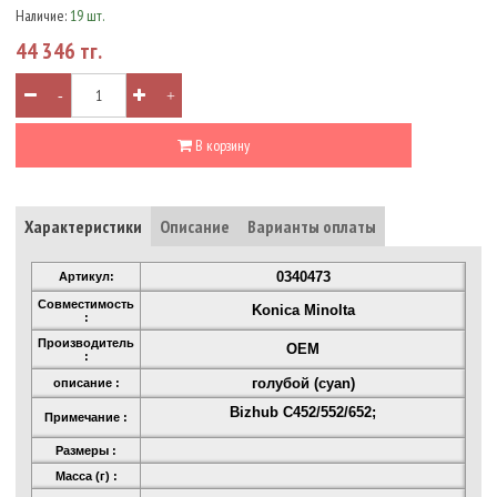
Наличие:
19 шт.
44 346 тг.
-
+
В корзину
Характеристики
Описание
Варианты оплаты
0340473
Артикул:
Совместимость
Konica Minolta
:
Производитель
OEM
:
голубой (cyan)
описание :
Bizhub C452/552/652;
Примечание :
Размеры :
Масса (г) :