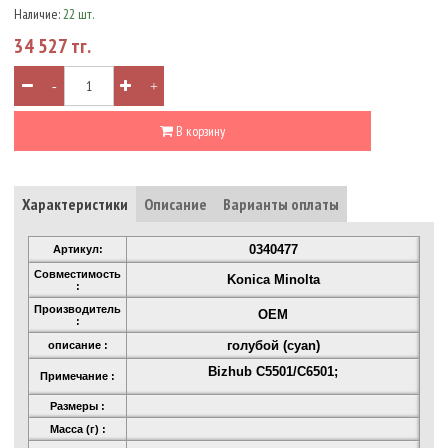
Наличие:
22 шт.
34 527 тг.
-
+
В корзину
Характеристики
Описание
Варианты оплаты
0340477
Артикул:
Совместимость
Konica Minolta
:
Производитель
OEM
:
голубой (cyan)
описание :
Bizhub C5501/C6501;
Примечание :
Размеры :
Масса (г) :