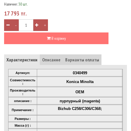
Наличие:
30 шт.
17 793 тг.
-
+
В корзину
Характеристики
Описание
Варианты оплаты
0340499
Артикул:
Совместимость
Konica Minolta
:
Производитель
OEM
:
пурпурный (magenta)
описание :
Bizhub C258/С306/C368;
Примечание :
Размеры :
Масса (г) :