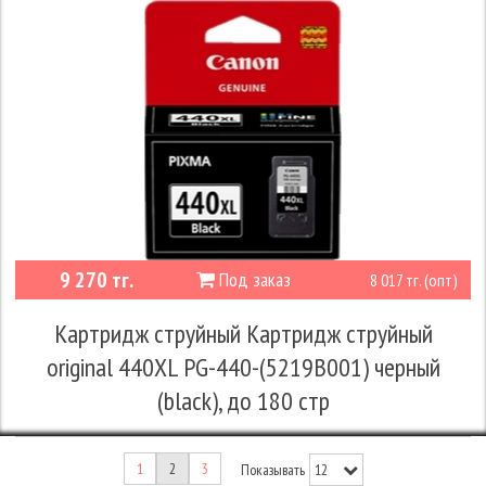
9 270 тг.
Под заказ
8 017 тг. (опт)
Картридж струйный Картридж струйный
original 440XL PG-440-(5219B001) черный
(black), до 180 стр
1
2
3
Показывать