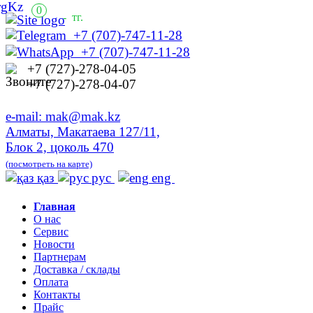
0
-
тг.
+7 (707)-747-11-28
+7 (707)-747-11-28
+7 (727)-278-04-05
+7 (727)-278-04-07
e-mail: mak@mak.kz
Алматы, Макатаева 127/11,
Блок 2, цоколь 470
(посмотреть на карте)
қаз
рус
eng
Главная
О нас
Сервис
Новости
Партнерам
Доставка / склады
Оплата
Контакты
Прайс