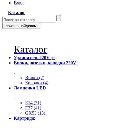
Вход
Каталог
Каталог
Удлинитель 220V
(60)
Вилки, розетки, колодки 220V
.
Вилки (2)
Колодки (4)
Лампочки LED
.
E14 (31)
E27 (41)
GX53 (13)
Картридж
.