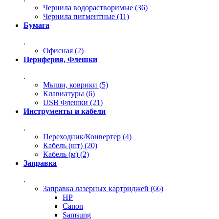
Чернила водорастворимые (36)
Чернила пигментные (11)
Бумага
.
Офисная (2)
Периферия, Флешки
.
Мыши, коврики (5)
Клавиатуры (6)
USB Флешки (21)
Инструменты и кабели
.
Переходник/Конвертер (4)
Кабель (шт) (20)
Кабель (м) (2)
Заправка
.
Заправка лазерных картриджей (66)
HP
Canon
Samsung