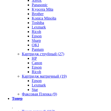
Xerox
Panasonic
Kyocera Mita
Brother
Konica Minolta
Toshiba
Lexmark
Ricoh
Epson
Sharp
OKI
Pantum
Картридж струйный (27)
HP
Canon
Epson
Ricoh
Картридж матричный (19)
Epson
Lexmark
Star
Факсовая Пленка (9)
Тонер
.