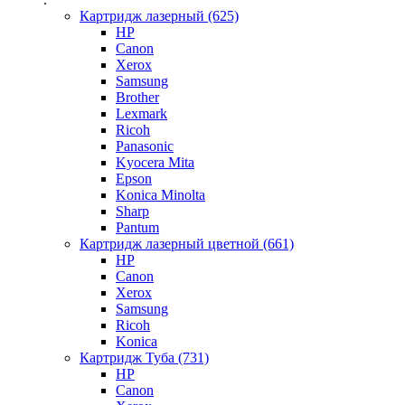
Картридж лазерный (625)
HP
Canon
Xerox
Samsung
Brother
Lexmark
Ricoh
Panasonic
Kyocera Mita
Epson
Konica Minolta
Sharp
Pantum
Картридж лазерный цветной (661)
HP
Canon
Xerox
Samsung
Ricoh
Konica
Картридж Туба (731)
HP
Canon