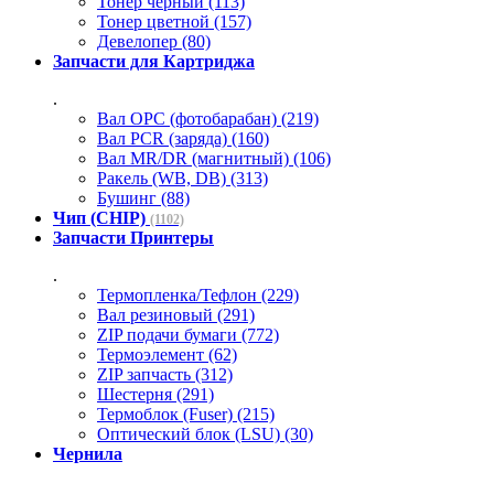
Тонер черный (113)
Тонер цветной (157)
Девелопер (80)
Запчасти для Картриджа
.
Вал OPC (фотобарабан) (219)
Вал PCR (заряда) (160)
Вал MR/DR (магнитный) (106)
Ракель (WB, DB) (313)
Бушинг (88)
Чип (CHIP)
(1102)
Запчасти Принтеры
.
Термопленка/Тефлон (229)
Вал резиновый (291)
ZIP подачи бумаги (772)
Термоэлемент (62)
ZIP запчасть (312)
Шестерня (291)
Термоблок (Fuser) (215)
Оптический блок (LSU) (30)
Чернила
.