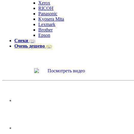
Xerox
RICOH
Panasonic
Kyosera Mita
Lexmark
Brother
Epson
Снеки
(16)
Очень дешево
(62)