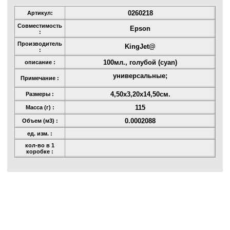
0260218
Артикул:
Совместимость
Epson
:
Производитель
KingJet@
:
100мл., голубой (cyan)
описание :
универсальные;
Примечание :
4,50x3,20x14,50см.
Размеры :
115
Масса (г) :
0.0002088
Объем (м3) :
ед. изм. :
кол-во в 1
коробке :