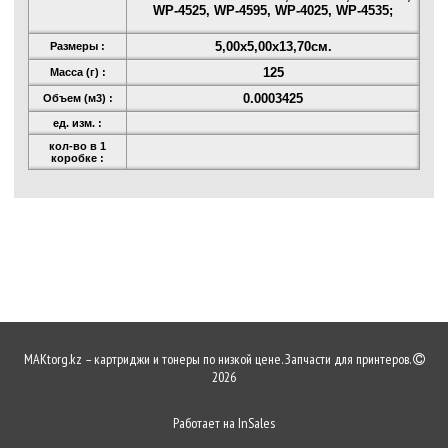
WP-4525, WP-4595, WP-4025, WP-4535;
5,00x5,00x13,70см.
Размеры :
125
Масса (г) :
0.0003425
Объем (м3) :
ед. изм. :
кол-во в 1
коробке :
MAKtorg.kz – картриджи и тонеры по низкой цене. Запчасти для принтеров.
2026
Работает на
InSales