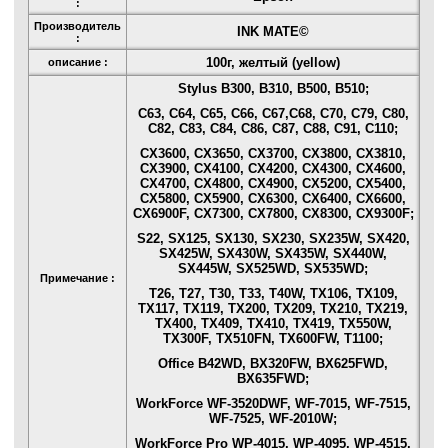
:
Производитель
INK MATE©
:
100г, желтый (yellow)
описание :
Stylus B300, B310, B500, B510;
C63, C64, C65, C66, C67,C68, C70, C79, C80,
C82, C83, C84, C86, C87, C88, C91, C110;
CX3600, CX3650, CX3700, CX3800, CX3810,
CX3900, CX4100, CX4200, CX4300, CX4600,
CX4700, CX4800, CX4900, CX5200, CX5400,
CX5800, CX5900, CX6300, CX6400, CX6600,
CX6900F, CX7300, CX7800, CX8300, CX9300F;
S22, SX125, SX130, SX230, SX235W, SX420,
SX425W, SX430W, SX435W, SX440W,
SX445W, SX525WD, SX535WD;
Примечание :
T26, T27, T30, T33, T40W, TX106, TX109,
TX117, TX119, TX200, TX209, TX210, TX219,
TX400, TX409, TX410, TX419, TX550W,
TX300F, TX510FN, TX600FW, T1100;
Office B42WD, BX320FW, BX625FWD,
BX635FWD;
WorkForce WF-3520DWF, WF-7015, WF-7515,
WF-7525, WF-2010W;
WorkForce Pro WP-4015, WP-4095, WP-4515,