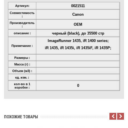
0021511
Артикул:
Совместимость
Canon
:
Производитель
OEM
:
черный (black), до 35500 стр
описание :
ImageRunner 1435, iR 1400 series;
Примечание :
iR 1435, iR 1435i, iR 1435iF, iR 1435P;
Размеры :
Масса (г) :
Объем (м3) :
ед. изм. :
кол-во в 1
0
коробке :
ПОХОЖИЕ ТОВАРЫ