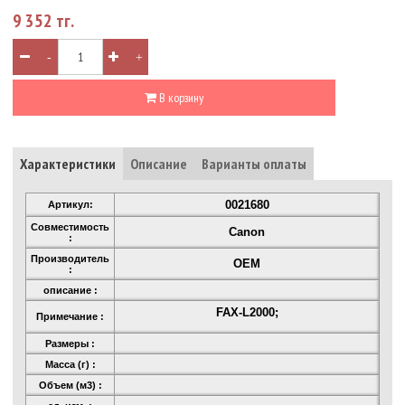
9 352 тг.
-
+
В корзину
Характеристики
Описание
Варианты оплаты
0021680
Артикул:
Совместимость
Canon
:
Производитель
OEM
:
описание :
FAX-L2000;
Примечание :
Размеры :
Масса (г) :
Объем (м3) :