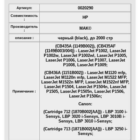
0020290
Артикул:
Совместимость
HP
:
Производитель
MAK©
:
черный (black), до 2000 стр
описание :
(CB435A (1149B002)), (CB435AF
(1149B003/004)) - LaserJet P1002, LaserJet
P1002w, LaserJet P1002wl, LaserJet P1005,
LaserJet P1006, LaserJet P1007, LaserJet
P1008, LaserJet P1009;
(CB436A (1151B002)) - LaserJet M1120 mfp,
LaserJet M1120n mfp, LaserJet M1522 MFP,
LaserJet M1522n MFP, LaserJet M1522nf MFP,
LaserJet P1504, LaserJet P1504n, LaserJet
P1505, LaserJet P1505n, LaserJet P1506,
Примечание :
LaserJet P1506n;
Canon:
(Cartridge 712 (1870B002[AA])) - LBP 3100 i-
Sensys, LBP 3020 i-Sensys, LBP 3010B i-
Sensys, LBP 3010 i-Sensys;
(Cartridge 713 (1871B002[AA])) - LBP 3250 i-
Sensys;