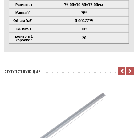
35,00x10,50x13,00см.
Размеры :
765
Масса (г) :
0.0047775
Объем (м3) :
шт
ед. изм. :
кол-во в 1
20
коробке :
CОПУТСТВУЮЩИЕ