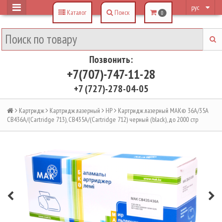
рус
Каталог
Поиск
0
Позвонить:
+7(707)-747-11-28
+7 (727)-278-04-05
Картридж
Картридж лазерный
HP
Картридж лазерный MAK© 36A/35A
CB436A/(Cartridge 713), CB435A/(Cartridge 712) черный (black), до 2000 стр