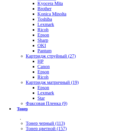
Kyocera Mita
Brother
Konica Minolta
Toshiba
Lexmark
Ricoh
Epson
Sharp
OKI
Pantum
Картридж струйный (27)
HP
Canon
Epson
Ricoh
Картридж матричный (19)
Epson
Lexmark
Star
Факсовая Пленка (9)
Тонер
.
Тонер черный (113)
Тонер цветной (157)