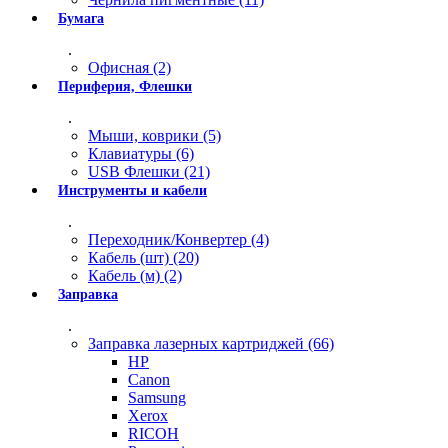
Бумага
.
Офисная (2)
Периферия, Флешки
.
Мыши, коврики (5)
Клавиатуры (6)
USB Флешки (21)
Инструменты и кабели
.
Переходник/Конвертер (4)
Кабель (шт) (20)
Кабель (м) (2)
Заправка
.
Заправка лазерных картриджей (66)
HP
Canon
Samsung
Xerox
RICOH