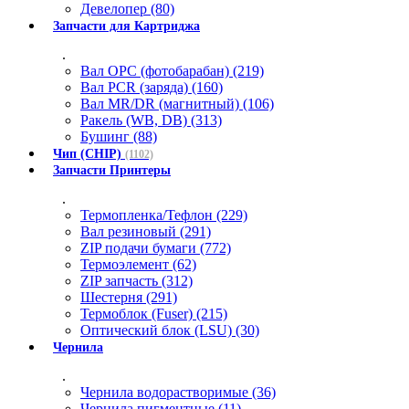
Девелопер (80)
Запчасти для Картриджа
.
Вал OPC (фотобарабан) (219)
Вал PCR (заряда) (160)
Вал MR/DR (магнитный) (106)
Ракель (WB, DB) (313)
Бушинг (88)
Чип (CHIP)
(1102)
Запчасти Принтеры
.
Термопленка/Тефлон (229)
Вал резиновый (291)
ZIP подачи бумаги (772)
Термоэлемент (62)
ZIP запчасть (312)
Шестерня (291)
Термоблок (Fuser) (215)
Оптический блок (LSU) (30)
Чернила
.
Чернила водорастворимые (36)
Чернила пигментные (11)