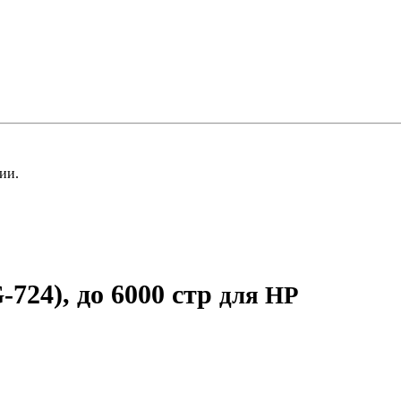
ии.
24), до 6000 стр
для HP