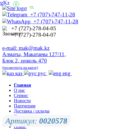
0
-
тг.
+7 (707)-747-11-28
+7 (707)-747-11-28
+7 (727)-278-04-05
+7 (727)-278-04-07
e-mail: mak@mak.kz
Алматы, Макатаева 127/11,
Блок 2, цоколь 470
(посмотреть на карте)
қаз
рус
eng
Главная
О нас
Сервис
Новости
Партнерам
Доставка / склады
Оплата
Артикул:
0020578
Контакты
Прайс