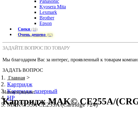
Panasonic
Kyosera Mita
Lexmark
Brother
Epson
Снеки
(16)
Очень дешево
(62)
ЗАДАЙТЕ ВОПРОС ПО ТОВАРУ
Мы благодарим Вас за интерес, проявленный к товарам компан
ЗАДАТЬ ВОПРОС
>
Главная
Картридж
Картридж лазерный
Наименование:
HP
Картридж MAK© CE255A/(CRG-7
MAK© 55A CE255A/(Cartridge 724)