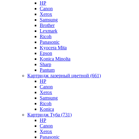
HP
Canon
Xerox
Samsung
Brother
Lexmark
Ricoh
Panasonic
Kyocera Mita
Epson
Konica Minolta
Sharp
Pantum
Картридж лазерный цветной (661)
HP
Canon
Xerox
Samsung
Ricoh
Konica
Картридж Туба (731)
HP
Canon
Xerox
Panasonic