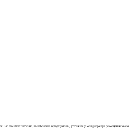
 Вас это имеет значение, во избежание недоразумений, уточняйте у менеджера при размещении заказа.