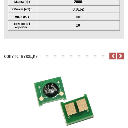
2000
Масса (г) :
0.0162
Объем (м3) :
шт
ед. изм. :
кол-во в 1
10
коробке :
CОПУТСТВУЮЩИЕ