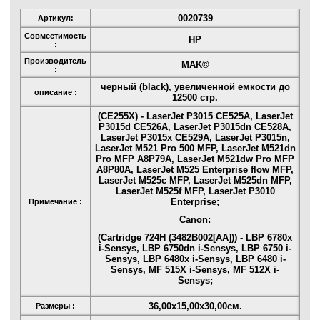
0020739
Артикул:
Совместимость
HP
:
Производитель
MAK©
:
черный (black), увеличенной емкости до
описание :
12500 стр.
(CE255X) - LaserJet P3015 CE525A, LaserJet
P3015d CE526A, LaserJet P3015dn CE528A,
LaserJet P3015x CE529A, LaserJet P3015n,
LaserJet M521 Pro 500 MFP, LaserJet M521dn
Pro MFP A8P79A, LaserJet M521dw Pro MFP
A8P80A, LaserJet M525 Enterprise flow MFP,
LaserJet M525c MFP, LaserJet M525dn MFP,
LaserJet M525f MFP, LaserJet P3010
Enterprise;
Примечание :
Canon:
(Cartridge 724H (3482B002[AA])) - LBP 6780x
i-Sensys, LBP 6750dn i-Sensys, LBP 6750 i-
Sensys, LBP 6480x i-Sensys, LBP 6480 i-
Sensys, MF 515X i-Sensys, MF 512X i-
Sensys;
36,00x15,00x30,00см.
Размеры :