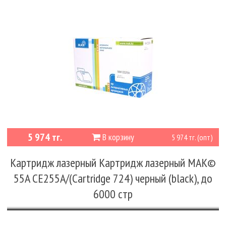
5 974 тг.
В корзину
5 974 тг. (опт)
Картридж лазерный Картридж лазерный MAK©
55A CE255A/(Cartridge 724) черный (black), до
6000 стр