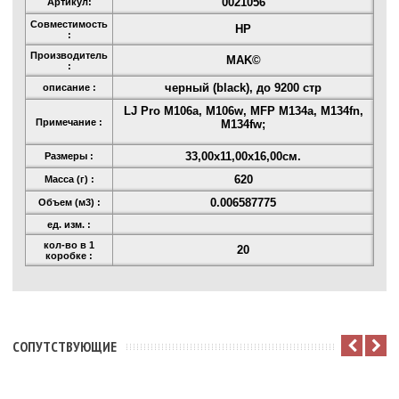
0021056
Артикул:
Совместимость
HP
:
Производитель
MAK©
:
черный (black), до 9200 стр
описание :
LJ Pro M106a, M106w, MFP M134a, M134fn,
Примечание :
M134fw;
33,00x11,00x16,00см.
Размеры :
620
Масса (г) :
0.006587775
Объем (м3) :
ед. изм. :
кол-во в 1
20
коробке :
CОПУТСТВУЮЩИЕ