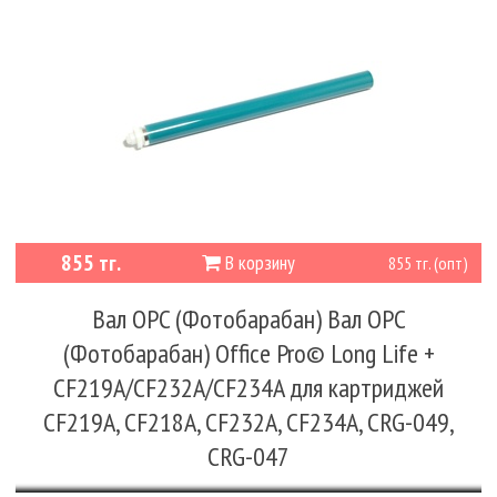
855 тг.
В корзину
855 тг. (опт)
Вал OPC (Фотобарабан) Вал OPC
(Фотобарабан) Office Pro© Long Life +
CF219A/CF232A/CF234A для картриджей
CF219A, CF218A, CF232A, CF234A, CRG-049,
CRG-047