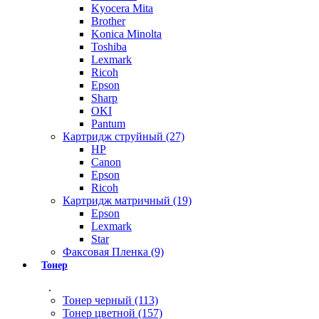
Kyocera Mita
Brother
Konica Minolta
Toshiba
Lexmark
Ricoh
Epson
Sharp
OKI
Pantum
Картридж струйный (27)
HP
Canon
Epson
Ricoh
Картридж матричный (19)
Epson
Lexmark
Star
Факсовая Пленка (9)
Тонер
.
Тонер черный (113)
Тонер цветной (157)