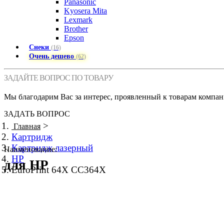
Panasonic
Kyosera Mita
Lexmark
Brother
Epson
Снеки
(16)
Очень дешево
(62)
ЗАДАЙТЕ ВОПРОС ПО ТОВАРУ
Мы благодарим Вас за интерес, проявленный к товарам компан
ЗАДАТЬ ВОПРОС
>
Главная
Картридж
Картридж лазерный
Наименование:
HP
для HP
EuroPrint 64X CC364X