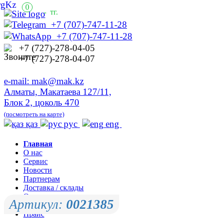
0
-
тг.
+7 (707)-747-11-28
+7 (707)-747-11-28
+7 (727)-278-04-05
+7 (727)-278-04-07
e-mail: mak@mak.kz
Алматы, Макатаева 127/11,
Блок 2, цоколь 470
(посмотреть на карте)
қаз
рус
eng
Главная
О нас
Сервис
Новости
Партнерам
Доставка / склады
Оплата
Артикул:
0021385
Контакты
Прайс