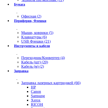
Бумага
.
Офисная (2)
Периферия, Флешки
.
Мыши, коврики (5)
Клавиатуры (6)
USB Флешки (21)
Инструменты и кабели
.
Переходник/Конвертер (4)
Кабель (шт) (20)
Кабель (м) (2)
Заправка
.
Заправка лазерных картриджей (66)
HP
Canon
Samsung
Xerox
RICOH