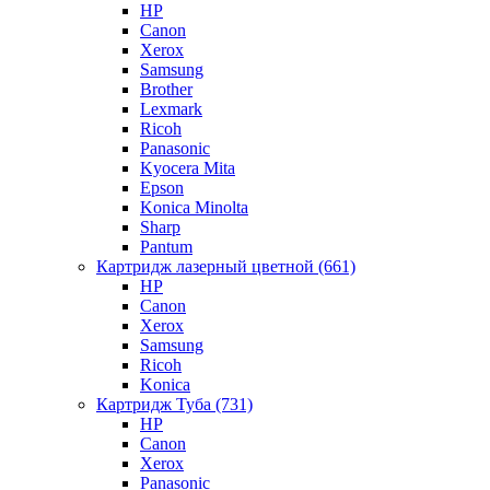
HP
Canon
Xerox
Samsung
Brother
Lexmark
Ricoh
Panasonic
Kyocera Mita
Epson
Konica Minolta
Sharp
Pantum
Картридж лазерный цветной (661)
HP
Canon
Xerox
Samsung
Ricoh
Konica
Картридж Туба (731)
HP
Canon
Xerox
Panasonic