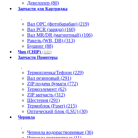
Девелопер (80)
Запчасти для Картриджа
.
Вал OPC (фотобарабан) (219)
Вал PCR (заряда) (160)
Вал MR/DR (магнитный) (106)
Ракель (WB, DB) (313)
Бушинг (88)
Чип (CHIP)
(1102)
Запчасти Принтеры
.
Термопленка/Тефлон (229)
Вал резиновый (291)
ZIP подачи бумаги (772)
Термоэлемент (62)
ZIP запчасть (312)
Шестерня (291)
Термоблок (Fuser) (215)
Оптический блок (LSU) (30)
Чернила
.
Чернила водорастворимые (36)
Чернила пигментные (11)