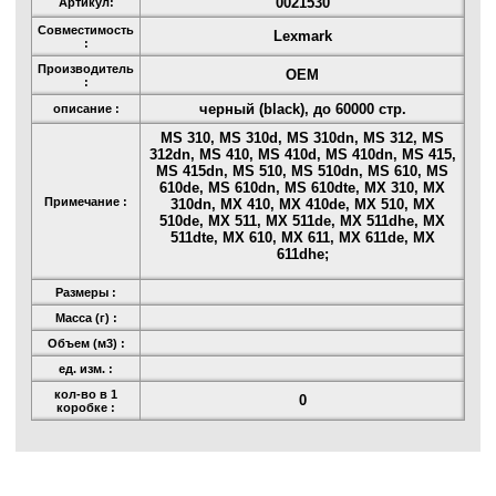
0021530
Артикул:
Совместимость
Lexmark
:
Производитель
OEM
:
черный (black), до 60000 стр.
описание :
MS 310, MS 310d, MS 310dn, MS 312, MS
312dn, MS 410, MS 410d, MS 410dn, MS 415,
MS 415dn, MS 510, MS 510dn, MS 610, MS
610de, MS 610dn, MS 610dte, MX 310, MX
Примечание :
310dn, MX 410, MX 410de, MX 510, MX
510de, MX 511, MX 511de, MX 511dhe, MX
511dte, MX 610, MX 611, MX 611de, MX
611dhe;
Размеры :
Масса (г) :
Объем (м3) :
ед. изм. :
кол-во в 1
0
коробке :