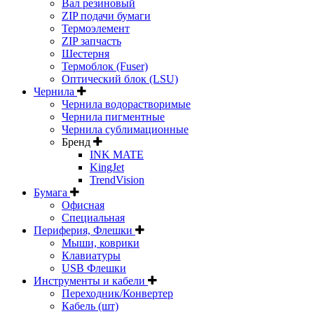
Вал резиновый
ZIP подачи бумаги
Термоэлемент
ZIP запчасть
Шестерня
Термоблок (Fuser)
Оптический блок (LSU)
Чернила
Чернила водорастворимые
Чернила пигментные
Чернила сублимационные
Бренд
INK MATE
KingJet
TrendVision
Бумага
Офисная
Специальная
Периферия, Флешки
Мыши, коврики
Клавиатуры
USB Флешки
Инструменты и кабели
Переходник/Конвертер
Кабель (шт)