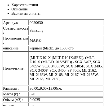
Характеристики
Описание
Варианты оплаты
Артикул:
0020630
Совместимость
Samsung
:
Производитель
MAK©
:
описание :
черный (black), до 1500 стр.
(MLT-D101X (MLT-D101X/SEE)), (MLT-
D101S (MLT-D101S/SEE)) - SCX 3407, SCX
3405W, SCX 3405FW, SCX 3405F, SCX 3405,
Примечание :
SCX 3400F, SCX 3400, SF 760P, ML 2162,
ML 2168W, ML 2168, ML 2167, ML 2165W,
ML 2165, ML 2160;
Размеры :
30,00x9,00x13,00см.
Масса (г) :
620
Объем (м3) :
0.00351
ед. изм. :
шт