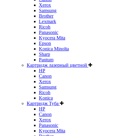
Xerox
Samsung
Brother
Lexmark
Ricoh
Panasonic
Kyocera Mita
Epson
Konica Minolta
Sharp
Pantum
Картридж лазерный цветной
HP
Canon
Xerox
Samsung
Ricoh
Konica
Картридж Туба
HP
Canon
Xerox
Panasonic
Kyocera Mita