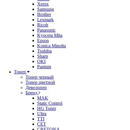
Xerox
Samsung
Brother
Lexmark
Ricoh
Panasonic
Kyocera Mita
Epson
Konica Minolta
Toshiba
Sharp
OKI
Pantum
Тонер
Тонер черный
Тонер цветной
Девелопер
Бренд
MAK
Static Control
HG Toner
Ultra
TTI
CET
CRETONA