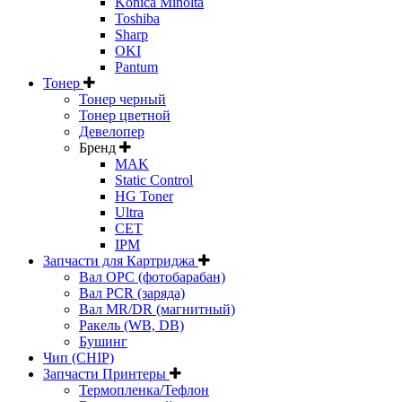
Konica Minolta
Toshiba
Sharp
OKI
Pantum
Тонер
Тонер черный
Тонер цветной
Девелопер
Бренд
MAK
Static Control
HG Toner
Ultra
CET
IPM
Запчасти для Картриджа
Вал OPC (фотобарабан)
Вал PCR (заряда)
Вал MR/DR (магнитный)
Ракель (WB, DB)
Бушинг
Чип (CHIP)
Запчасти Принтеры
Термопленка/Тефлон