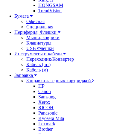
HONGSAM
TrendVision
Бумага
Офисная
Специальная
Периферия, Флешки
Мыши, коврики
Клавиатуры
USB Флешки
Инструменты и кабели
Переходник/Конвертер
Кабель (шт)
Кабель (м)
Заправка
Заправка лазерных картриджей
HP
Canon
Samsung
Xerox
RICOH
Panasonic
Kyosera Mita
Lexmark
Brother