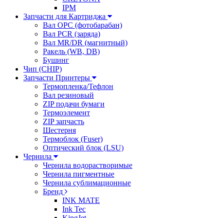
IPM
Запчасти для Картриджа
Вал OPC (фотобарабан)
Вал PCR (заряда)
Вал MR/DR (магнитный)
Ракель (WB, DB)
Бушинг
Чип (CHIP)
Запчасти Принтеры
Термопленка/Тефлон
Вал резиновый
ZIP подачи бумаги
Термоэлемент
ZIP запчасть
Шестерня
Термоблок (Fuser)
Оптический блок (LSU)
Чернила
Чернила водорастворимые
Чернила пигментные
Чернила сублимационные
Бренд
INK MATE
Ink Tec
KingJet