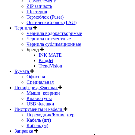
Термоэлемент
ZIP запчасть
Шестерня
Термоблок (Fuser)
Оптический блок (LSU)
Чернила
Чернила водорастворимые
Чернила пигментные
Чернила сублимационные
Бренд
INK MATE
KingJet
TrendVision
Бумага
Офисная
Специальная
Периферия, Флешки
Мыши, коврики
Клавиатуры
USB Флешки
Инструменты и кабели
Переходник/Конвертер
Кабель (шт)
Кабель (м)
Заправка