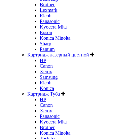
Brother
Lexmark
Ricoh
Panasonic
Kyocera Mita
Epson
Konica Minolta
Sharp
Pantum
Картридж лазерный цветной
HP
Canon
Xerox
Samsung
Ricoh
Konica
Картридж Туба
HP
Canon
Xerox
Panasonic
Kyocera Mita
Brother
Konica Minolta
Toshiba