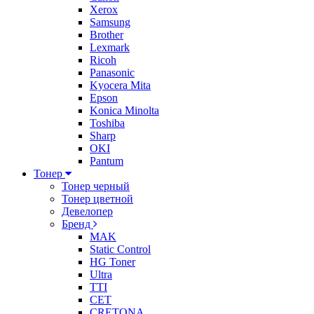
Xerox
Samsung
Brother
Lexmark
Ricoh
Panasonic
Kyocera Mita
Epson
Konica Minolta
Toshiba
Sharp
OKI
Pantum
Тонер
Тонер черный
Тонер цветной
Девелопер
Бренд
MAK
Static Control
HG Toner
Ultra
TTI
CET
CRETONA