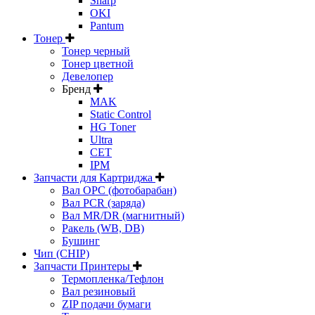
Sharp
OKI
Pantum
Тонер
Тонер черный
Тонер цветной
Девелопер
Бренд
MAK
Static Control
HG Toner
Ultra
CET
IPM
Запчасти для Картриджа
Вал OPC (фотобарабан)
Вал PCR (заряда)
Вал MR/DR (магнитный)
Ракель (WB, DB)
Бушинг
Чип (CHIP)
Запчасти Принтеры
Термопленка/Тефлон
Вал резиновый
ZIP подачи бумаги