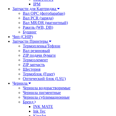
IPM
Запчасти для Картриджа
Вал OPC (фотобарабан)
Вал PCR (заряда)
Вал MR/DR (магнитный)
Ракель (WB, DB)
Бушинг
Чип (CHIP)
Запчасти Принтеры
Термопленка/Тефлон
Вал резиновый
ZIP подачи бумаги
Термоэлемент
ZIP запчасть
Шестерня
Термоблок (Fuser)
Оптический блок (LSU)
Чернила
Чернила водорастворимые
Чернила пигментные
Чернила сублимационные
Бренд
INK MATE
Ink Tec
KingJet