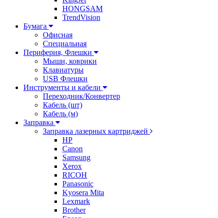
HONGSAM
TrendVision
Бумага
Офисная
Специальная
Периферия, Флешки
Мыши, коврики
Клавиатуры
USB Флешки
Инструменты и кабели
Переходник/Конвертер
Кабель (шт)
Кабель (м)
Заправка
Заправка лазерных картриджей
HP
Canon
Samsung
Xerox
RICOH
Panasonic
Kyosera Mita
Lexmark
Brother