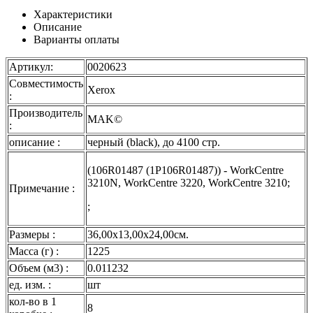
Характеристики
Описание
Варианты оплаты
Артикул:
0020623
Совместимость
Xerox
:
Производитель
MAK©
:
описание :
черный (black), до 4100 стр.
(106R01487 (1P106R01487)) - WorkCentre
3210N, WorkCentre 3220, WorkCentre 3210;
Примечание :
;
Размеры :
36,00x13,00x24,00см.
Масса (г) :
1225
Объем (м3) :
0.011232
ед. изм. :
шт
кол-во в 1
8