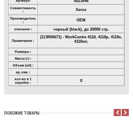
0021646
Артикул:
Совместимость
Xerox
:
Производитель
OEM
:
черный (black), до 20000 стр.
описание :
(113R00671) - WorkCentre 4118, 4118p, 4118x,
Примечание :
4118xn;
Размеры :
Масса (г) :
Объем (м3) :
ед. изм. :
кол-во в 1
0
коробке :
ПОХОЖИЕ ТОВАРЫ