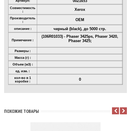
0021653
Артикул:
Совместимость
Xerox
:
Производитель
OEM
:
черный (black), до 5000 стр.
описание :
(106R01033) - Phaser 3425ps, Phaser 3420,
Примечание :
Phaser 3425;
Размеры :
Масса (г) :
Объем (м3) :
ед. изм. :
кол-во в 1
0
коробке :
ПОХОЖИЕ ТОВАРЫ