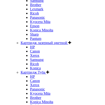
Samsung
Brother
Lexmark
Ricoh
Panasonic
Kyocera Mita
Epson
Konica Minolta
Sharp
Pantum
Картридж лазерный цветной
HP
Canon
Xerox
Samsung
Ricoh
Konica
Картридж Туба
HP
Canon
Xerox
Panasonic
Kyocera Mita
Brother
Konica Minolta