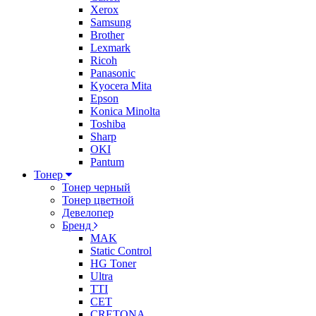
Xerox
Samsung
Brother
Lexmark
Ricoh
Panasonic
Kyocera Mita
Epson
Konica Minolta
Toshiba
Sharp
OKI
Pantum
Тонер
Тонер черный
Тонер цветной
Девелопер
Бренд
MAK
Static Control
HG Toner
Ultra
TTI
CET
CRETONA