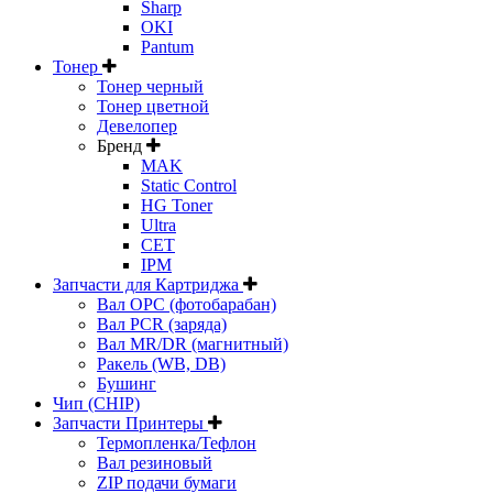
Sharp
OKI
Pantum
Тонер
Тонер черный
Тонер цветной
Девелопер
Бренд
MAK
Static Control
HG Toner
Ultra
CET
IPM
Запчасти для Картриджа
Вал OPC (фотобарабан)
Вал PCR (заряда)
Вал MR/DR (магнитный)
Ракель (WB, DB)
Бушинг
Чип (CHIP)
Запчасти Принтеры
Термопленка/Тефлон
Вал резиновый
ZIP подачи бумаги