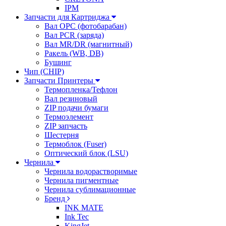
IPM
Запчасти для Картриджа
Вал OPC (фотобарабан)
Вал PCR (заряда)
Вал MR/DR (магнитный)
Ракель (WB, DB)
Бушинг
Чип (CHIP)
Запчасти Принтеры
Термопленка/Тефлон
Вал резиновый
ZIP подачи бумаги
Термоэлемент
ZIP запчасть
Шестерня
Термоблок (Fuser)
Оптический блок (LSU)
Чернила
Чернила водорастворимые
Чернила пигментные
Чернила сублимационные
Бренд
INK MATE
Ink Tec
KingJet