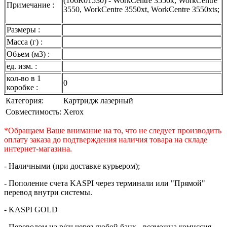
(106R01530) - WorkCentre 3550x, WorkCentre
Примечание :
3550, WorkCentre 3550xt, WorkCentre 3550xts;
Размеры :
Масса (г) :
Объем (м3) :
ед. изм. :
кол-во в 1
0
коробке :
Категория:
Картридж лазерный
Совместимость:
Xerox
*Обращаем Ваше внимание на то, что не следует производить
оплату заказа до подтверждения наличия товара на складе
интернет-магазина.
- Наличными (при доставке курьером);
- Пополение счета KASPI через терминали или "Прямой"
перевод внутри системы.
- KASPI GOLD
- Переводом на р/сч через любой банк - возможна комиссия