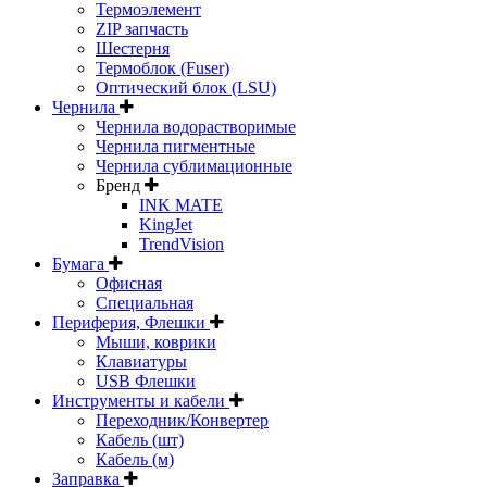
Термоэлемент
ZIP запчасть
Шестерня
Термоблок (Fuser)
Оптический блок (LSU)
Чернила
Чернила водорастворимые
Чернила пигментные
Чернила сублимационные
Бренд
INK MATE
KingJet
TrendVision
Бумага
Офисная
Специальная
Периферия, Флешки
Мыши, коврики
Клавиатуры
USB Флешки
Инструменты и кабели
Переходник/Конвертер
Кабель (шт)
Кабель (м)
Заправка