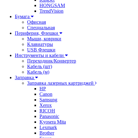
HONGSAM
TrendVision
Бумага
Офисная
Специальная
Периферия, Флешки
Мыши, коврики
Клавиатуры
USB Флешки
Инструменты и кабели
Переходник/Конвертер
Кабель (шт)
Кабель (м)
Заправка
Заправка лазерных картриджей
HP
Canon
Samsung
Xerox
RICOH
Panasonic
Kyosera Mita
Lexmark
Brother