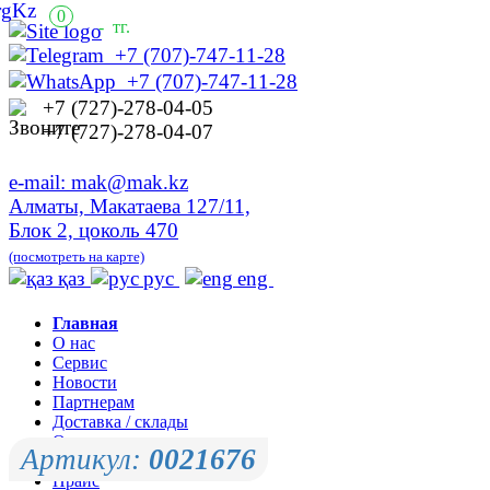
0
-
тг.
+7 (707)-747-11-28
+7 (707)-747-11-28
+7 (727)-278-04-05
+7 (727)-278-04-07
e-mail: mak@mak.kz
Алматы, Макатаева 127/11,
Блок 2, цоколь 470
(посмотреть на карте)
қаз
рус
eng
Главная
О нас
Сервис
Новости
Партнерам
Доставка / склады
Оплата
Артикул:
0021676
Контакты
Прайс