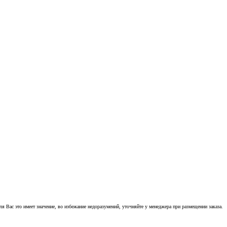
 Вас это имеет значение, во избежание недоразумений, уточняйте у менеджера при размещении заказа.