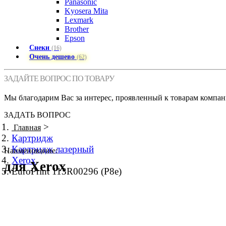
Panasonic
Kyosera Mita
Lexmark
Brother
Epson
Снеки
(16)
Очень дешево
(62)
ЗАДАЙТЕ ВОПРОС ПО ТОВАРУ
Мы благодарим Вас за интерес, проявленный к товарам компан
ЗАДАТЬ ВОПРОС
>
Главная
Картридж
Картридж лазерный
Наименование:
Xerox
для Xerox
EuroPrint 113R00296 (P8e)