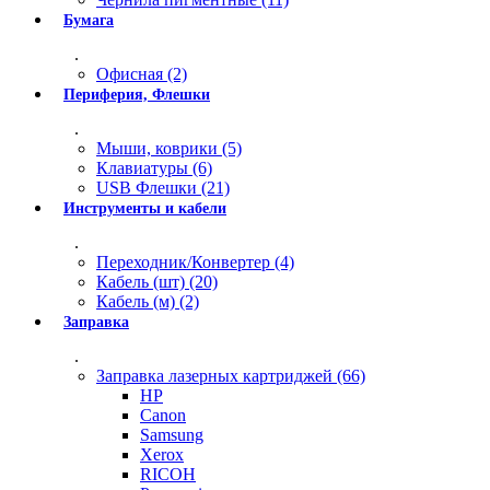
Бумага
.
Офисная (2)
Периферия, Флешки
.
Мыши, коврики (5)
Клавиатуры (6)
USB Флешки (21)
Инструменты и кабели
.
Переходник/Конвертер (4)
Кабель (шт) (20)
Кабель (м) (2)
Заправка
.
Заправка лазерных картриджей (66)
HP
Canon
Samsung
Xerox
RICOH