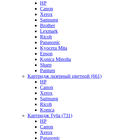
HP
Canon
Xerox
Samsung
Brother
Lexmark
Ricoh
Panasonic
Kyocera Mita
Epson
Konica Minolta
Sharp
Pantum
Картридж лазерный цветной (661)
HP
Canon
Xerox
Samsung
Ricoh
Konica
Картридж Туба (731)
HP
Canon
Xerox
Panasonic