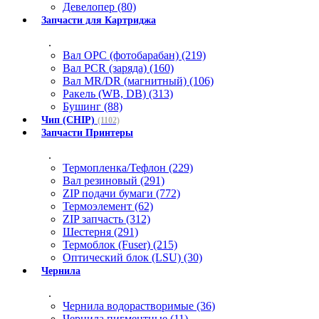
Девелопер (80)
Запчасти для Картриджа
.
Вал OPC (фотобарабан) (219)
Вал PCR (заряда) (160)
Вал MR/DR (магнитный) (106)
Ракель (WB, DB) (313)
Бушинг (88)
Чип (CHIP)
(1102)
Запчасти Принтеры
.
Термопленка/Тефлон (229)
Вал резиновый (291)
ZIP подачи бумаги (772)
Термоэлемент (62)
ZIP запчасть (312)
Шестерня (291)
Термоблок (Fuser) (215)
Оптический блок (LSU) (30)
Чернила
.
Чернила водорастворимые (36)
Чернила пигментные (11)