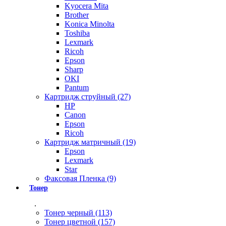
Kyocera Mita
Brother
Konica Minolta
Toshiba
Lexmark
Ricoh
Epson
Sharp
OKI
Pantum
Картридж струйный (27)
HP
Canon
Epson
Ricoh
Картридж матричный (19)
Epson
Lexmark
Star
Факсовая Пленка (9)
Тонер
.
Тонер черный (113)
Тонер цветной (157)