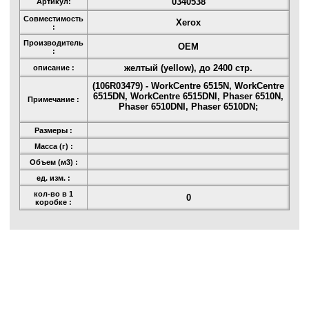
0340538
Артикул:
Совместимость
Xerox
:
Производитель
OEM
:
желтый (yellow), до 2400 стр.
описание :
(106R03479) - WorkCentre 6515N, WorkCentre
6515DN, WorkCentre 6515DNI, Phaser 6510N,
Примечание :
Phaser 6510DNI, Phaser 6510DN;
Размеры :
Масса (г) :
Объем (м3) :
ед. изм. :
кол-во в 1
0
коробке :