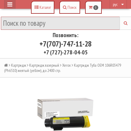
рус
Каталог
Поиск
0
Позвонить:
+7(707)-747-11-28
+7 (727)-278-04-05
Картридж
Картридж лазерный
Xerox
Картридж Туба OEM 106R03479
(Ph6510) желтый (yellow), до 2400 стр.