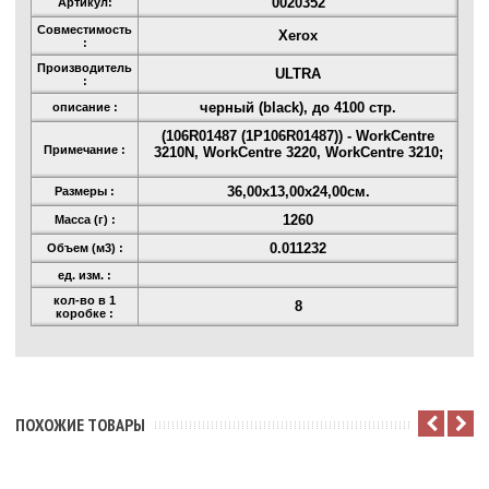
0020352
Артикул:
Совместимость
Xerox
:
Производитель
ULTRA
:
черный (black), до 4100 стр.
описание :
(106R01487 (1P106R01487)) - WorkCentre
Примечание :
3210N, WorkCentre 3220, WorkCentre 3210;
36,00x13,00x24,00см.
Размеры :
1260
Масса (г) :
0.011232
Объем (м3) :
ед. изм. :
кол-во в 1
8
коробке :
ПОХОЖИЕ ТОВАРЫ