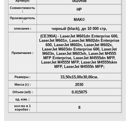
0020458
Артикул:
Совместимость
HP
:
Производитель
MAK©
:
черный (black), до 10 000 стр,
описание :
(CE390A) - LaserJet M601dn Enterprise 600,
LaserJet M601n, LaserJet M602dn Enterprise
600, LaserJet M602n, LaserJet M602x,
LaserJet M603dn Enterprise 600, LaserJet
Примечание :
M603n, LaserJet M603xh, LaserJet M4555
MFP Enterprise, LaserJet M4555dn MFP,
LaserJet M4555f MFP, LaserJet M4555fskm
MFP, LaserJet M4555h MFP;
33,50x15,00x30,00см.
Размеры :
2030
Масса (г) :
0.015075
Объем (м3) :
ед. изм. :
кол-во в 1
8
коробке :