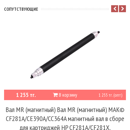
CОПУТСТВУЮЩИЕ
1 255 тг.
В корзину
1 255 тг. (опт)
Вал MR (магнитный) Вал MR (магнитный) MAK©
CF281A/CE390A/CC364A магнитный вал в сборе
для картриджей HP CF281A/CF281X,