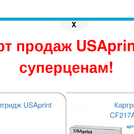
 с реальным. Производитель
X
 по своему усмотрению.
во избежание
джера при размещении
рт продаж USAprin
нтия 2 года. Количество страниц для монохром
суперценам!
тных - ISO/IEC 19798.
ртридж USAprint
Картр
CF217A
арт
теристики
Варианты оплаты