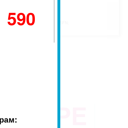
1 590
Aficio SP 311SFNw, Aficio SP 311SFN;
рам: