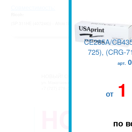
Совместимость:
Ricoh:
(SP 311HE (407246)) - Aficio SP 311N, Aficio SP 311DNw, Afici
CE285A/CB435
725), (CRG-71
0
арт.
НОВЫЙ! ОФИС В г. АЛМАТЫ
1
ул. Макатаева, 127/11 блок 2. ЖК АТЛАНТ
+7 (727) 278-04-05
+7 (727) 278-04-07
от
по в