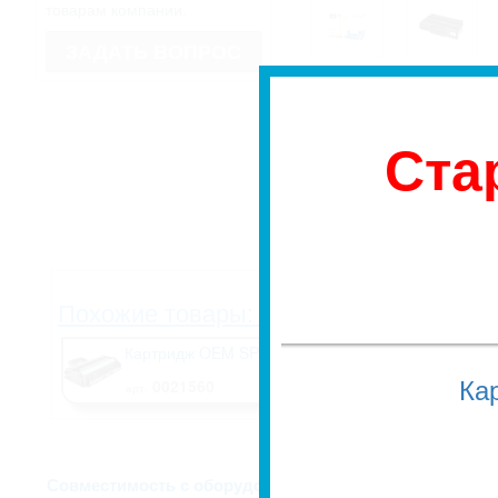
товарам компании.
ЗАДАТЬ ВОПРОС
* Изображение может не совпадать
имеет право изменить внешний вид
Если для Вас это имеет значение, 
недоразумений, уточняйте у мене
заказа.
Ста
Высший сорт, гара
ISO/IEC 19752, цве
Похожие товары: (1 шт)
Картридж OEM SP311H, до 3500 стр.
Ка
0021560
арт.
Описание и харак
Совместимость с оборудованием