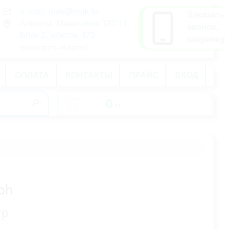
e-mail: mak@mak.kz
рус
Заказать
Алматы, Макатаева 127/11,
қаз
звонок,
Блок 2, цоколь 470
eng
заправку
(посмотреть на карте)
ОПЛАТА
КОНТАКТЫ
ПРАЙС
ВХОД
0
тг.
-
oh
тр