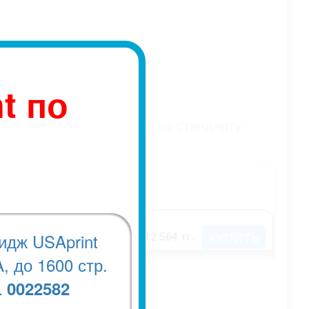
t по
ных картриджей указано по стандарту
КУПИТЬ
12 564 тг.
идж USAprint
цена:
, до 1600 стр.
0022582
.