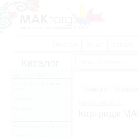
ГЛАВНАЯ
О НАС
СЕРВИС
Каталог
Удлинитель 220V
(60)
Вилки, розетки, колодки
.
Картрид
Главная
>
220V
Лампочки LED
.
Наименование:
Картридж
.
Картридж MA
Тонер
.
Запчасти для Картриджа
.
Чип (CHIP)
(1102)