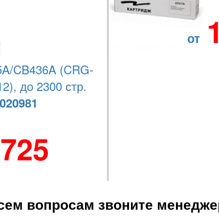
от
o SP 311DN, Aficio SP 325SFNw, Aficio SP 325SNw, Aficio SP 325DNw, 
A/CB436A (CRG-
2), до 2300 стр.
Наши координаты
020981
 725
+7 (727) 278-08-74
сем вопросам звоните менедже