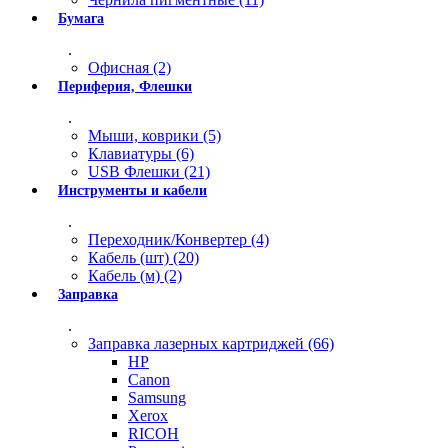
Бумага
.
Офисная (2)
Периферия, Флешки
.
Мыши, коврики (5)
Клавиатуры (6)
USB Флешки (21)
Инструменты и кабели
.
Переходник/Конвертер (4)
Кабель (шт) (20)
Кабель (м) (2)
Заправка
.
Заправка лазерных картриджей (66)
HP
Canon
Samsung
Xerox
RICOH