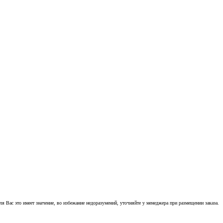
 Вас это имеет значение, во избежание недоразумений, уточняйте у менеджера при размещении заказа.