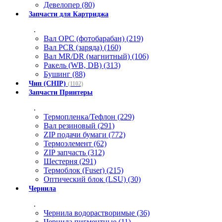
Девелопер (80)
Запчасти для Картриджа
.
Вал OPC (фотобарабан) (219)
Вал PCR (заряда) (160)
Вал MR/DR (магнитный) (106)
Ракель (WB, DB) (313)
Бушинг (88)
Чип (CHIP)
(1102)
Запчасти Принтеры
.
Термопленка/Тефлон (229)
Вал резиновый (291)
ZIP подачи бумаги (772)
Термоэлемент (62)
ZIP запчасть (312)
Шестерня (291)
Термоблок (Fuser) (215)
Оптический блок (LSU) (30)
Чернила
.
Чернила водорастворимые (36)
Чернила пигментные (11)