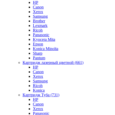
HP
Canon
Xerox
Samsung
Brother
Lexmark
Ricoh
Panasonic
Kyocera Mita
Epson
Konica Minolta
Sharp
Pantum
Картридж лазерный цветной (661)
HP
Canon
Xerox
Samsung
Ricoh
Konica
Картридж Туба (731)
HP
Canon
Xerox
Panasonic