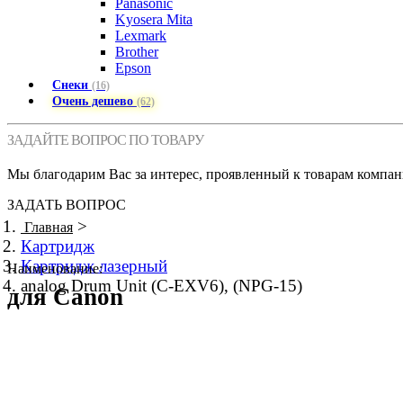
Panasonic
Kyosera Mita
Lexmark
Brother
Epson
Снеки
(16)
Очень дешево
(62)
ЗАДАЙТЕ ВОПРОС ПО ТОВАРУ
Мы благодарим Вас за интерес, проявленный к товарам компан
ЗАДАТЬ ВОПРОС
>
Главная
Картридж
Картридж лазерный
Наименование:
analog Drum Unit (C-EXV6), (NPG-15)
для Canon