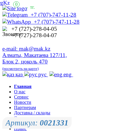
0
-
тг.
+7 (707)-747-11-28
+7 (707)-747-11-28
+7 (727)-278-04-05
+7 (727)-278-04-07
e-mail: mak@mak.kz
Алматы, Макатаева 127/11,
Блок 2, цоколь 470
(посмотреть на карте)
қаз
рус
eng
Главная
О нас
Сервис
Новости
Партнерам
Доставка / склады
Оплата
Артикул:
0021331
Контакты
Прайс