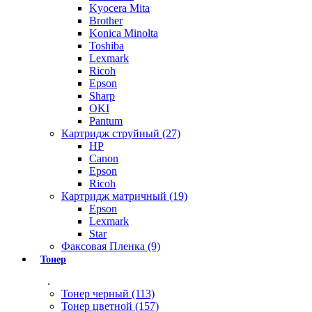
Kyocera Mita
Brother
Konica Minolta
Toshiba
Lexmark
Ricoh
Epson
Sharp
OKI
Pantum
Картридж струйный (27)
HP
Canon
Epson
Ricoh
Картридж матричный (19)
Epson
Lexmark
Star
Факсовая Пленка (9)
Тонер
.
Тонер черный (113)
Тонер цветной (157)