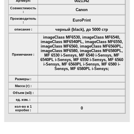
0021342
Артикул:
Совместимость
Canon
:
Производитель
EuroPrint
:
черный (black), до 5000 стр
описание :
imageClass MF6530, imageClass MF6540,
imageClass MF6540PL, imageClass MF6550,
imageClass MF6560, imageClass MF6560PL,
imageClass MF6580, imageClass MF6580PL,
Примечание :
MF 6530 i-Sensys, MF 6540 i-Sensys, MF
6540PL i-Sensys, MF 6550 i-Sensys, MF 6560
i-Sensys, MF 6560PL i-Sensys, MF 6580 i-
Sensys, MF 6580PL i-Sensys;
Размеры :
Масса (г) :
Объем (м3) :
ед. изм. :
кол-во в 1
0
коробке :