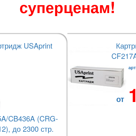
суперценам!
ртридж USAprint
Картр
CF217A
арт
от
A/CB436A (CRG-
НАШИ ПРЕИМУЩЕСТВА
2), до 2300 стр.