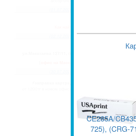
ассортимент, ниже цена!
(01.07.2026) подробнее...
Новый склад.
Как найти (инструкция)
(02.12.2024) подробнее...
Ка
Новый офис!
ул.Макатаева 127/11, блок 2, оф.470.
(
офис на Массагете закрыт.
)
(30.07.2024) подробнее...
⚡️заправка картриджа от 1200тг!
от 1200тг в новом офисе на Макатаева
127/11 блок 2
(14.05.2024) подробнее...
⚡️ Узел захвата в сборе Samsung
CE285A/CB435
JC932-00525A
725), (CRG-71
🔸дилер 2890 тнг
🔸опт 3108 тнг