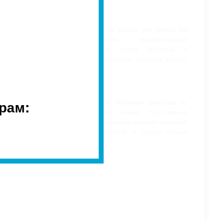
ОПЫТ
Наша компания успешна на рынке уже более 23
лет. Мы работаем только с проверенными
поставщиками. В нашем штате опытные и
квалифицированные специалисты, которые растут
вместе с компанией
СКИДКИ
рам:
Мы предлагаем продукцию премиум качества по
приемлемым ценам. Для наших постоянных
клиентов предусмотрены индивидуальные ценовые
предложения. Система бонусов и скидок новым
клиентам.