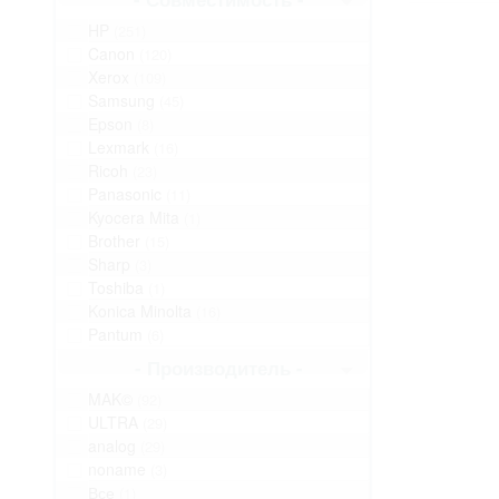
HP
(251)
Canon
(120)
Xerox
(109)
Samsung
(45)
Epson
(8)
Lexmark
(16)
Ricoh
(23)
Panasonic
(11)
Kyocera Mita
(1)
Brother
(15)
Sharp
(3)
Toshiba
(1)
Konica Minolta
(16)
Pantum
(6)
- Производитель -
MAK©
(92)
ULTRA
(29)
analog
(29)
noname
(3)
Все
(1)