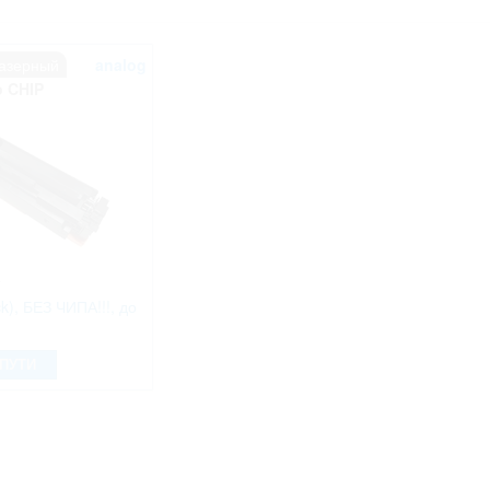
лазерный
analog
 CHIP
k), БЕЗ ЧИПА!!!, до
 ПУТИ