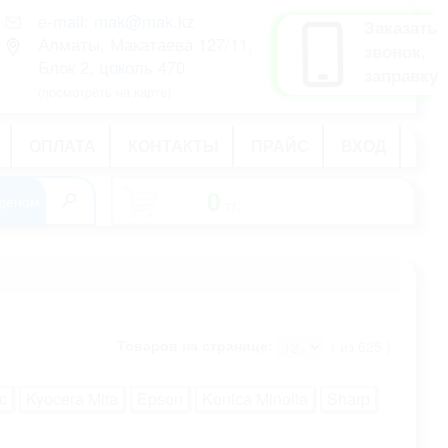
e-mail: mak@mak.kz
рус
Заказать
Алматы, Макатаева 127/11,
қаз
звонок,
Блок 2, цоколь 470
eng
заправку
(посмотреть на карте)
ОПЛАТА
КОНТАКТЫ
ПРАЙС
ВХОД
0
тг.
-
Товаров на странице:
( из 625 )
c
Kyocera Mita
Epson
Konica Minolta
Sharp