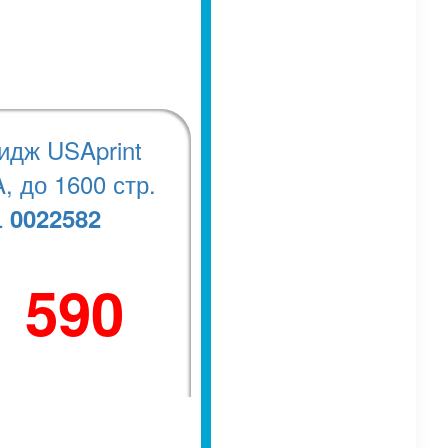
идж USAprint
, до 1600 стр.
0022582
.
1 590