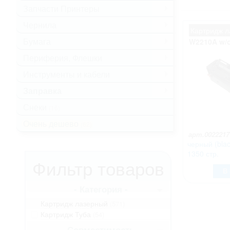
Запчасти Принтеры
.
Чернила
.
Картридж 
Бумага
.
W2210A w/o
Периферия, Флешки
.
Инструменты и кабели
.
Заправка
.
Снеки
(16)
Очень дешево
(62)
арт.0022217
черный (blac
1350 стр.
Фильтр товаров
В
- Категория -
Картридж лазерный
(571)
Картридж Туба
(54)
- Совместимость -