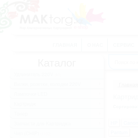
ГЛАВНАЯ
О НАС
СЕРВИС
Каталог
Удлинитель 220V
(60)
Вилки, розетки, колодки 220V
.
Главная
Лампочки LED
.
Картрид
Картридж
.
Сортироват
Тонер
.
HP
Cano
Запчасти для Картриджа
.
Pantum
Чип (CHIP)
(1102)