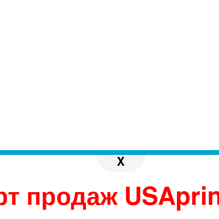
X
рт продаж USAprin