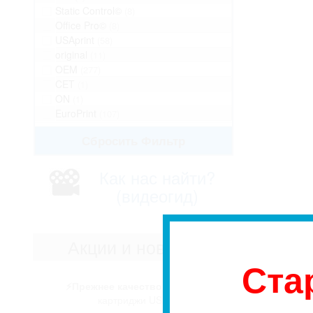
Static Control©
(8)
Office Pro©
(8)
USAprint
(58)
original
(11)
OEM
(277)
CET
(1)
ON
(1)
EuroPrint
(107)
Сбросить Фильтр
Как нас найти?
(видеогид)
Акции и новости
Ста
⚡️Прежнее качество - лучше цена!
картриджи USAprint - больше