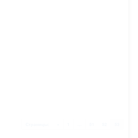
Страницы:
«
1
…
51
52
53