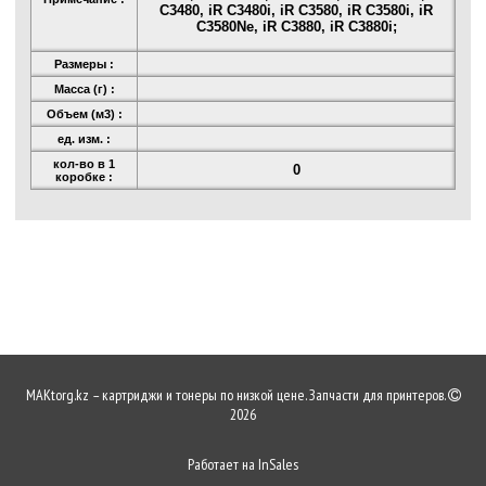
C3480, iR C3480i, iR C3580, iR C3580i, iR
C3580Ne, iR C3880, iR C3880i;
Размеры :
Масса (г) :
Объем (м3) :
ед. изм. :
кол-во в 1
0
коробке :
MAKtorg.kz – картриджи и тонеры по низкой цене. Запчасти для принтеров.
2026
Работает на
InSales