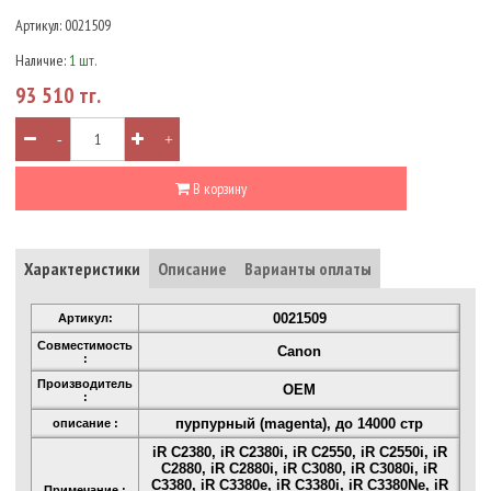
Артикул:
0021509
Наличие:
1 шт.
93 510 тг.
-
+
В корзину
Характеристики
Описание
Варианты оплаты
0021509
Артикул:
Совместимость
Canon
:
Производитель
OEM
:
пурпурный (magenta), до 14000 стр
описание :
iR C2380, iR C2380i, iR C2550, iR C2550i, iR
C2880, iR C2880i, iR C3080, iR C3080i, iR
C3380, iR C3380e, iR C3380i, iR C3380Ne, iR
Примечание :