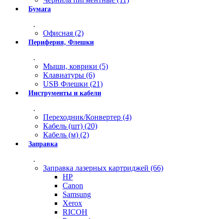
Бумага
.
Офисная (2)
Периферия, Флешки
.
Мыши, коврики (5)
Клавиатуры (6)
USB Флешки (21)
Инструменты и кабели
.
Переходник/Конвертер (4)
Кабель (шт) (20)
Кабель (м) (2)
Заправка
.
Заправка лазерных картриджей (66)
HP
Canon
Samsung
Xerox
RICOH