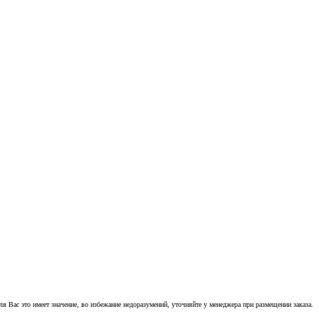
 Вас это имеет значение, во избежание недоразумений, уточняйте у менеджера при размещении заказа.