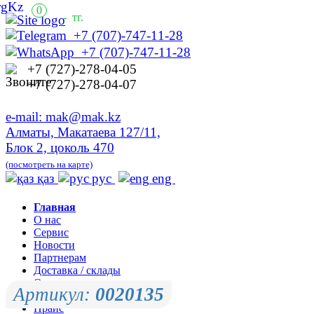
0
-
тг.
+7 (707)-747-11-28
+7 (707)-747-11-28
+7 (727)-278-04-05
+7 (727)-278-04-07
e-mail: mak@mak.kz
Алматы, Макатаева 127/11,
Блок 2, цоколь 470
(посмотреть на карте)
қаз
рус
eng
Главная
О нас
Сервис
Новости
Партнерам
Доставка / склады
Оплата
Артикул:
0020135
Контакты
Прайс