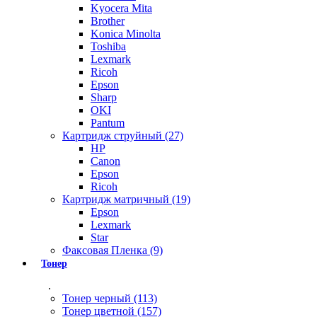
Kyocera Mita
Brother
Konica Minolta
Toshiba
Lexmark
Ricoh
Epson
Sharp
OKI
Pantum
Картридж струйный (27)
HP
Canon
Epson
Ricoh
Картридж матричный (19)
Epson
Lexmark
Star
Факсовая Пленка (9)
Тонер
.
Тонер черный (113)
Тонер цветной (157)