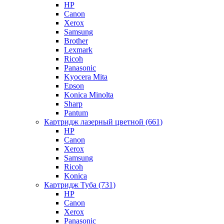
HP
Canon
Xerox
Samsung
Brother
Lexmark
Ricoh
Panasonic
Kyocera Mita
Epson
Konica Minolta
Sharp
Pantum
Картридж лазерный цветной (661)
HP
Canon
Xerox
Samsung
Ricoh
Konica
Картридж Туба (731)
HP
Canon
Xerox
Panasonic