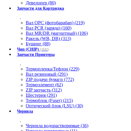
Девелопер (80)
Запчасти для Картриджа
.
Вал OPC (фотобарабан) (219)
Вал PCR (заряда) (160)
Вал MR/DR (магнитный) (106)
Ракель (WB, DB) (313)
Бушинг (88)
Чип (CHIP)
(1102)
Запчасти Принтеры
.
Термопленка/Тефлон (229)
Вал резиновый (291)
ZIP подачи бумаги (772)
Термоэлемент (62)
ZIP запчасть (312)
Шестерня (291)
Термоблок (Fuser) (215)
Оптический блок (LSU) (30)
Чернила
.
Чернила водорастворимые (36)
Чернила пигментные (11)