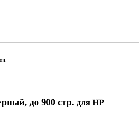
ии.
ный, до 900 стр.
для HP