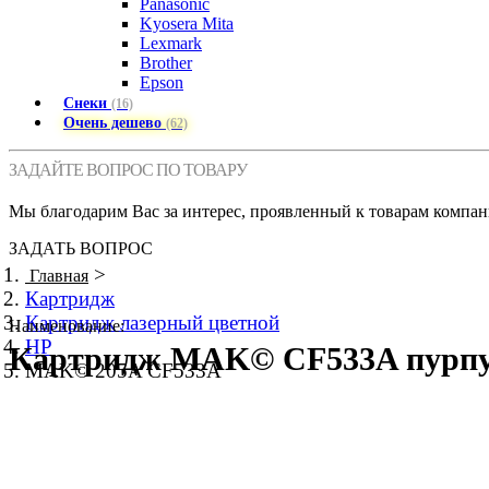
Panasonic
Kyosera Mita
Lexmark
Brother
Epson
Снеки
(16)
Очень дешево
(62)
ЗАДАЙТЕ ВОПРОС ПО ТОВАРУ
Мы благодарим Вас за интерес, проявленный к товарам компан
ЗАДАТЬ ВОПРОС
>
Главная
Картридж
Картридж лазерный цветной
Наименование:
HP
Картридж MAK© CF533A пурпур
MAK© 205A CF533A