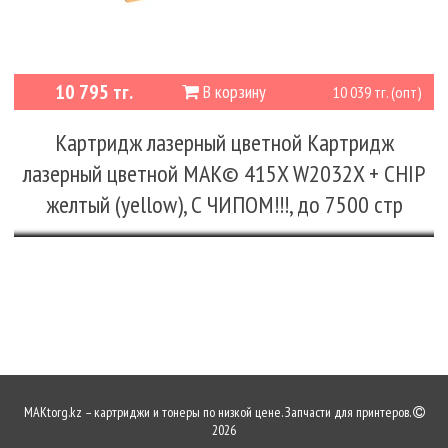
10 795 тг.
В корзину
10 039 тг. (опт)
Картридж лазерный цветной Картридж
лазерный цветной MAK© 415X W2032X + CHIP
желтый (yellow), С ЧИПОМ!!!, до 7500 стр
MAKtorg.kz – картриджи и тонеры по низкой цене. Запчасти для принтеров.
2026