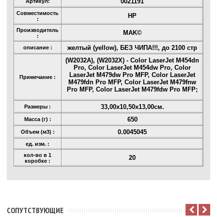
0021191
Артикул:
Совместимость
HP
:
Производитель
MAK©
:
желтый (yellow), БЕЗ ЧИПА!!!, до 2100 стр
описание :
(W2032A), (W2032X) - Color LaserJet M454dn
Pro, Color LaserJet M454dw Pro, Color
LaserJet M479dw Pro MFP, Color LaserJet
Примечание :
M479fdn Pro MFP, Color LaserJet M479fnw
Pro MFP, Color LaserJet M479fdw Pro MFP;
33,00x10,50x13,00см.
Размеры :
650
Масса (г) :
0.0045045
Объем (м3) :
ед. изм. :
кол-во в 1
20
коробке :
CОПУТСТВУЮЩИЕ