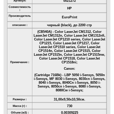
0021272
Артикул:
Совместимость
HP
:
Производитель
EuroPrint
:
черный (black), до 2200 стр
описание :
(CB540A) - Color LaserJet CM1312, Color
LaserJet CM1312n, Color LaserJet CM1312nfi,
Color LaserJet CP1210 series, Color LaserJet
CP1215, Color LaserJet CP1217, Color
LaserJet CP1510 series, Color LaserJet
CP1514n, Color LaserJet CP1515, Color
LaserJet CP1515n, Color LaserJet CP1515nw,
Color LaserJet CP1518, Color LaserJet
CP1518ni;
Примечание :
Canon:
(Cartridge 716Bk) - LBP 5050 i-Sensys, 5050n
i-Sensys, MF 8030 i-Sensys, 8030cn i-Sensys,
8040 i-Sensys, 8040Cn i-Sensys, 8050 i-
Sensys, 8050cn i-Sensys, 8080 i-Sensys,
8080Cw i-Sensys;
31,00x9,50x10,50см.
Размеры :
730
Масса (г) :
0.00309225
Объем (м3) :