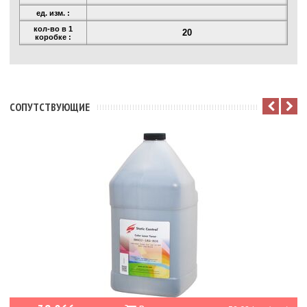
ед. изм. :
кол-во в 1
20
коробке :
CОПУТСТВУЮЩИЕ