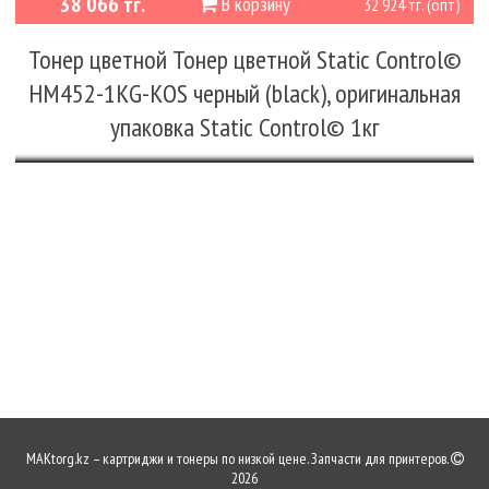
38 066 тг.
В корзину
32 924 тг. (опт)
Тонер цветной Тонер цветной Static Control©
HM452-1KG-KOS черный (black), оригинальная
упаковка Static Control© 1кг
MAKtorg.kz – картриджи и тонеры по низкой цене. Запчасти для принтеров.
2026