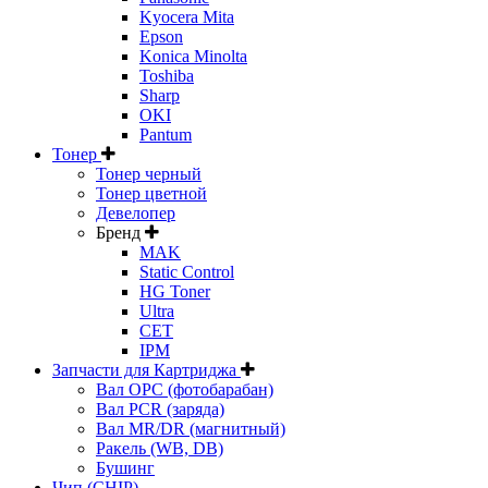
Kyocera Mita
Epson
Konica Minolta
Toshiba
Sharp
OKI
Pantum
Тонер
Тонер черный
Тонер цветной
Девелопер
Бренд
MAK
Static Control
HG Toner
Ultra
CET
IPM
Запчасти для Картриджа
Вал OPC (фотобарабан)
Вал PCR (заряда)
Вал MR/DR (магнитный)
Ракель (WB, DB)
Бушинг
Чип (CHIP)