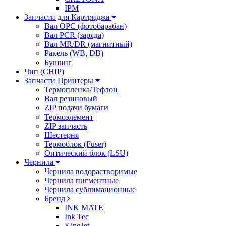
IPM
Запчасти для Картриджа
Вал OPC (фотобарабан)
Вал PCR (заряда)
Вал MR/DR (магнитный)
Ракель (WB, DB)
Бушинг
Чип (CHIP)
Запчасти Принтеры
Термопленка/Тефлон
Вал резиновый
ZIP подачи бумаги
Термоэлемент
ZIP запчасть
Шестерня
Термоблок (Fuser)
Оптический блок (LSU)
Чернила
Чернила водорастворимые
Чернила пигментные
Чернила сублимационные
Бренд
INK MATE
Ink Tec
KingJet