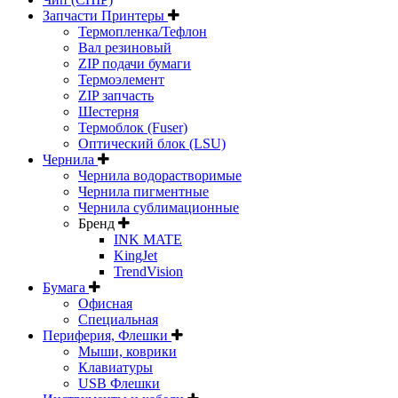
Запчасти Принтеры
Термопленка/Тефлон
Вал резиновый
ZIP подачи бумаги
Термоэлемент
ZIP запчасть
Шестерня
Термоблок (Fuser)
Оптический блок (LSU)
Чернила
Чернила водорастворимые
Чернила пигментные
Чернила сублимационные
Бренд
INK MATE
KingJet
TrendVision
Бумага
Офисная
Специальная
Периферия, Флешки
Мыши, коврики
Клавиатуры
USB Флешки