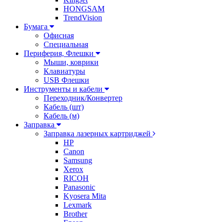
HONGSAM
TrendVision
Бумага
Офисная
Специальная
Периферия, Флешки
Мыши, коврики
Клавиатуры
USB Флешки
Инструменты и кабели
Переходник/Конвертер
Кабель (шт)
Кабель (м)
Заправка
Заправка лазерных картриджей
HP
Canon
Samsung
Xerox
RICOH
Panasonic
Kyosera Mita
Lexmark
Brother