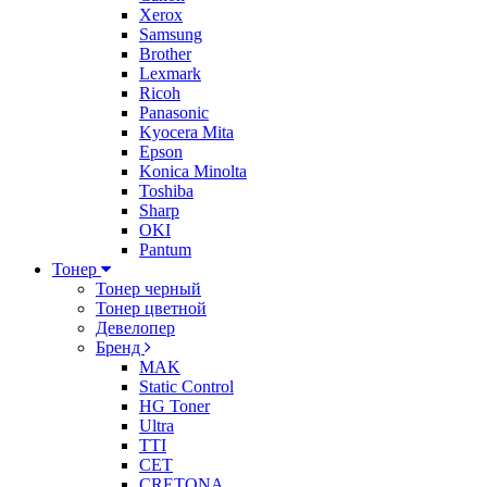
Xerox
Samsung
Brother
Lexmark
Ricoh
Panasonic
Kyocera Mita
Epson
Konica Minolta
Toshiba
Sharp
OKI
Pantum
Тонер
Тонер черный
Тонер цветной
Девелопер
Бренд
MAK
Static Control
HG Toner
Ultra
TTI
CET
CRETONA