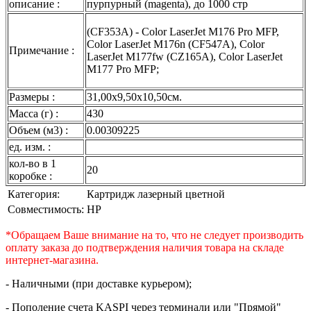
описание :
пурпурный (magenta), до 1000 стр
(CF353A) - Color LaserJet M176 Pro MFP,
Color LaserJet M176n (CF547A), Color
Примечание :
LaserJet M177fw (CZ165A), Color LaserJet
M177 Pro MFP;
Размеры :
31,00x9,50x10,50см.
Масса (г) :
430
Объем (м3) :
0.00309225
ед. изм. :
кол-во в 1
20
коробке :
Категория:
Картридж лазерный цветной
Совместимость:
HP
*Обращаем Ваше внимание на то, что не следует производить
оплату заказа до подтверждения наличия товара на складе
интернет-магазина.
- Наличными (при доставке курьером);
- Пополение счета KASPI через терминали или "Прямой"