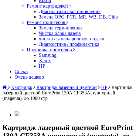
Epson
Ремонт картриджей
Диагностика / востановление
Замена OPC, PCR, MR, WB, DB, Chip
Ремонт принтеров
Замена термопленки
Чистка блока лазера
чистка / замена роликов подачи
Диагностика / профилактика
Прошивка принтеров
Samsung
Xerox
HP
Снеки
Очень дешево
Картридж
Картридж лазерный цветной
HP
Картридж
лазерный цветной EuroPrint 130A CF353A пурпурный
(magenta), до 1000 стр
Картридж лазерный цветной EuroPrint
130A CF353A пурпурный (magenta), до