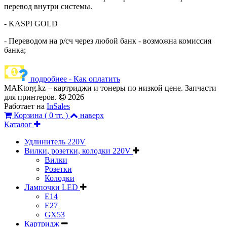
перевод внутри системы.
- KASPI GOLD
- Переводом на р/сч через любой банк - возможна комиссия
банка;
подробнее - Как оплатить
MAKtorg.kz – картриджи и тонеры по низкой цене. Запчасти
для принтеров.
2026
Работает на
InSales
Корзина (
0 тг.
)
наверх
Каталог
Удлинитель 220V
Вилки, розетки, колодки 220V
Вилки
Розетки
Колодки
Лампочки LED
E14
E27
GX53
Картридж