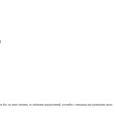
 Вас это имеет значение, во избежание недоразумений, уточняйте у менеджера при размещении заказа.