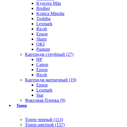
Kyocera Mita
Brother
Konica Minolta
Toshiba
Lexmark
Ricoh
Epson
Sharp
OKI
Pantum
Картридж струйный (27)
HP
Canon
Epson
Ricoh
Картридж матричный (19)
Epson
Lexmark
Star
Факсовая Пленка (9)
Тонер
.
Тонер черный (113)
Тонер цветной (157)