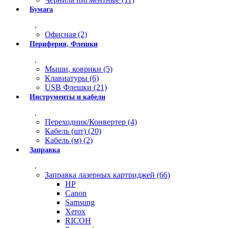
Бумага
.
Офисная (2)
Периферия, Флешки
.
Мыши, коврики (5)
Клавиатуры (6)
USB Флешки (21)
Инструменты и кабели
.
Переходник/Конвертер (4)
Кабель (шт) (20)
Кабель (м) (2)
Заправка
.
Заправка лазерных картриджей (66)
HP
Canon
Samsung
Xerox
RICOH