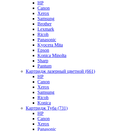
HP
Canon
Xerox
Samsung
Brother
Lexmark
Ricoh
Panasonic
Kyocera Mita
Epson
Konica Minolta
Sharp
Pantum
Картридж лазерный цветной (661)
HP
Canon
Xerox
Samsung
Ricoh
Konica
Картридж Туба (731)
HP
Canon
Xerox
Panasonic