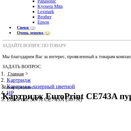
Panasonic
Kyosera Mita
Lexmark
Brother
Epson
Снеки
(16)
Очень дешево
(62)
ЗАДАЙТЕ ВОПРОС ПО ТОВАРУ
Мы благодарим Вас за интерес, проявленный к товарам компан
ЗАДАТЬ ВОПРОС
>
Главная
Картридж
Картридж лазерный цветной
Наименование:
HP
Картридж EuroPrint CE743A пур
EuroPrint 307A CE743A (307A)