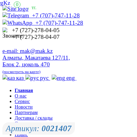
0
-
тг.
+7 (707)-747-11-28
+7 (707)-747-11-28
+7 (727)-278-04-05
+7 (727)-278-04-07
e-mail: mak@mak.kz
Алматы, Макатаева 127/11,
Блок 2, цоколь 470
(посмотреть на карте)
қаз
рус
eng
Главная
О нас
Сервис
Новости
Партнерам
Доставка / склады
Оплата
Артикул:
0021407
Контакты
Прайс