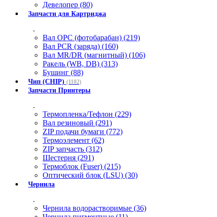
Девелопер (80)
Запчасти для Картриджа
.
Вал OPC (фотобарабан) (219)
Вал PCR (заряда) (160)
Вал MR/DR (магнитный) (106)
Ракель (WB, DB) (313)
Бушинг (88)
Чип (CHIP)
(1102)
Запчасти Принтеры
.
Термопленка/Тефлон (229)
Вал резиновый (291)
ZIP подачи бумаги (772)
Термоэлемент (62)
ZIP запчасть (312)
Шестерня (291)
Термоблок (Fuser) (215)
Оптический блок (LSU) (30)
Чернила
.
Чернила водорастворимые (36)
Чернила пигментные (11)