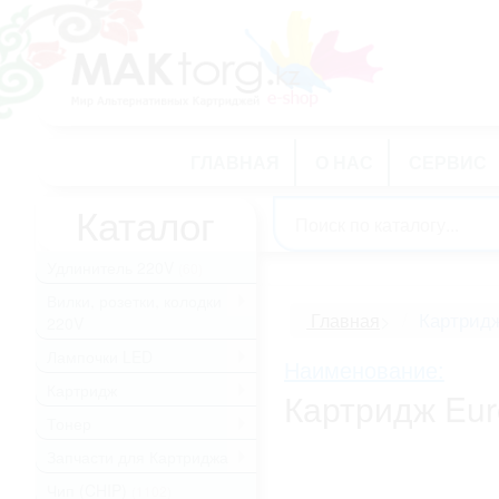
ГЛАВНАЯ
О НАС
СЕРВИС
Каталог
Удлинитель 220V
(60)
Вилки, розетки, колодки
.
Картрид
Главная
>
220V
Лампочки LED
.
Наименование:
Картридж
.
Картридж Eur
Тонер
.
Запчасти для Картриджа
.
Чип (CHIP)
(1102)