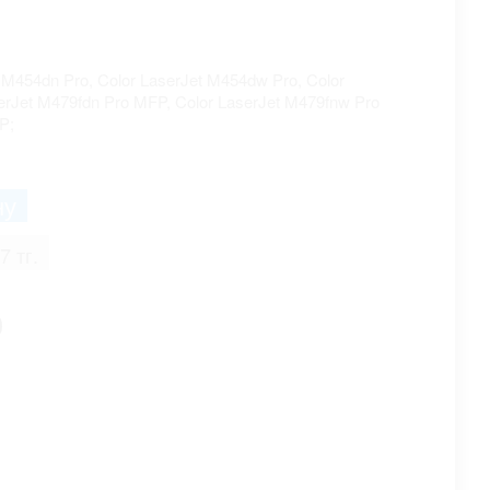
 M454dn Pro, Color LaserJet M454dw Pro, Color
erJet M479fdn Pro MFP, Color LaserJet M479fnw Pro
P;
7 тг.
0