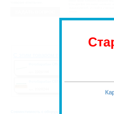
имеет право изменить внешний вид
товарам компании.
Если для Вас это имеет значение, 
недоразумений, уточняйте у мене
ЗАДАТЬ ВОПРОС
заказа.
Количество страни
19798.
Ста
С этим товаром покупают: (2 шт)
Фотобарабан Office Pro© CF400A/W2030A
2320166
арт.
Фотобарабан OEM CF400A/CF500A//W2020A//W2
2320244
Ка
арт.
Описание и харак
Совместимость с оборудованием