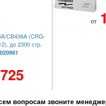
от
Jet M454dw Pro, Color LaserJet M479dw Pro MFP, Color LaserJet M47
A/CB436A (CRG-
2), до 2300 стр.
020981
Наши координаты
 725
+7 (727) 278-08-74
сем вопросам звоните менедже