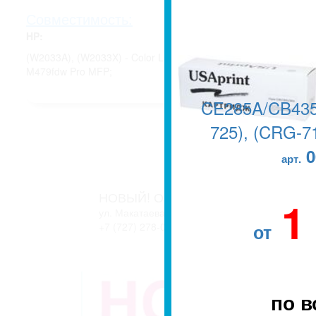
Совместимость:
HP:
(W2033A), (W2033X) - Color LaserJet M454dn Pro, Color Laser
M479fdw Pro MFP;
CE285A/CB435
725), (CRG-71
0
арт.
НОВЫЙ! ОФИС В г. АЛМАТЫ
1
ул. Макатаева, 127/11 блок 2. ЖК АТЛАНТ
от
+7 (727) 278-04-05
+7 (727) 278-04-07
по в