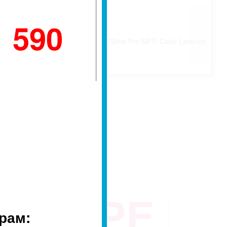
1 590
9fdn Pro MFP, Color LaserJet M479fnw Pro MFP, Color LaserJet
рам: