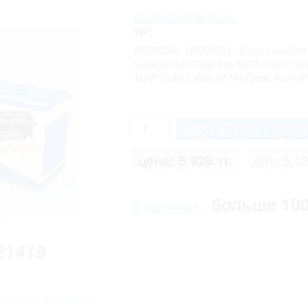
Совместимость:
HP:
(W2033A), (W2033X) - Color LaserJet
LaserJet M479dw Pro MFP, Color Las
MFP, Color LaserJet M479fdw Pro MF
цена:
5 928 тг.
опт:
5 12
больше 10
В наличии:
21419
 с реальным. Производитель