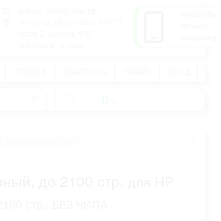
e-mail: mak@mak.kz
рус
Заказать
Алматы, Макатаева 127/11,
қаз
звонок,
Блок 2, цоколь 470
eng
заправку
(посмотреть на карте)
ОПЛАТА
КОНТАКТЫ
ПРАЙС
ВХОД
0
тг.
-
5A W2033A w/o CHIP
рный, до 2100 стр.
для HP
2100 стр., БЕЗ ЧИПА