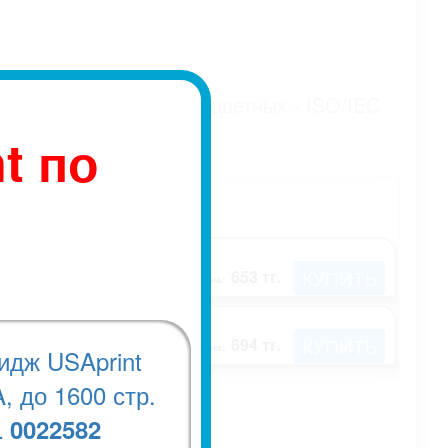
дарту ISO/IEC 19752, цветных - ISO/IEC
t по
КУПИТЬ
653 тг.
цена:
КУПИТЬ
694 тг.
цена:
идж USAprint
, до 1600 стр.
0022582
.