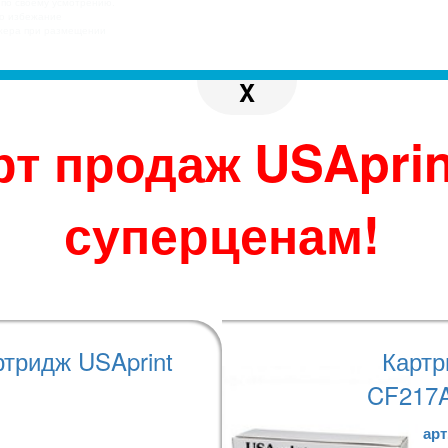
 по своему усмотрению.
во избежание
джера при размещении
X
ц для монохромных картриджей указано по стан
рт продаж USAprin
суперценам!
110A/W2310A/W2410A
ртридж USAprint
Картр
CF217A
арт
теристики
Варианты оплаты