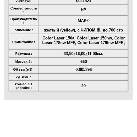
0021423
Артикул:
Совместимость
HP
:
Производитель
MAK©
:
желтый (yellow), с ЧИПОМ !!!, до 700 стр
описание :
Color Laser 150a, Color Laser 150nw, Color
Примечание :
Laser 178nw MFP, Color Laser 179fnw MFP;
33,50x16,00x11,00см.
Размеры :
660
Масса (г) :
0.005896
Объем (м3) :
ед. изм. :
кол-во в 1
20
коробке :